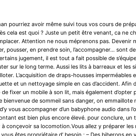
aman pourriez avoir même suivi tous vos cours de pré
ès cela est quoi ? Juste un petit être venant, ca n
mplacer. Attention ne nous méprenons pas. Devenir m
oluer, pousser, en prendre soin, l’accompagner… sont 
ertains jugement, il est tout a fait possible de s’équi
ter sur le long terme. Aussi les lits à barreaux et le
lloter. L’acquisition de draps-housses imperméables et
couette et un nettoyage simple en cas d’accident. Afi
é de fixer un mobile à son lit, mais également d’opter
ne bienvenue de sommeil sans danger, on emmaillote 
e d’y vous accompagner d’un babyphone audio dans l’optiq
ant est bien plus encore élevé. pour conclure, un tap
der à conçevoir sa locomotion.Vous allez y préparer le
vous êtes propriétaire d’ besoin : – Des biberons en ve