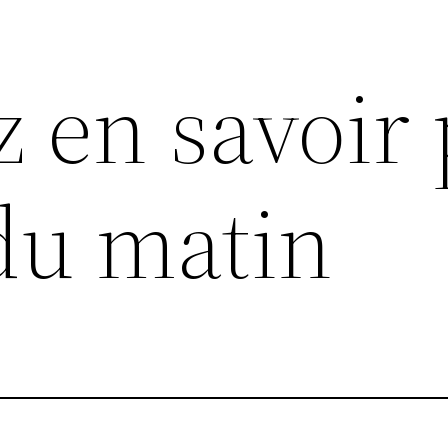
z en savoir 
du matin