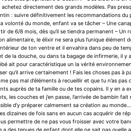
is, achetez directement des grands modèles. Pas presque
antin : suivre définitivement les recommandations du 
la volonté du monde, enfant va se tâcher – Une canap
artir de 6/8 mois, dès qu’il se tiendra permanent – U
alimentaire, le élixir ne sera plus l’unique élément d
l’intérieur de ton ventre et il envahira dans peu de t
t de la douche, ou dans ta bagage de infirmerie, il y
bé ait pour caractéristique un la vérité environnement
iser qu’il arrive certainement ! Fais les choses pas à
omme pas mal d’éléments à recueillir et que tu n’as pas 
s auprès de ta famille ou de tes copains. Il y en a ex
pots, les couches et j’en passe, l’arrivée de bambin fa
sible d’y préparer calmement sa création au monde….
es dizaines de fois sans en aucun cas acquérir de répon
ous permettre de ne pas vous froisser avec votre banq
ine a des tenues de enfant dont elle ne sait pas quelle