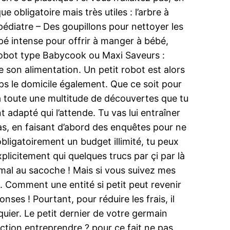
 obligatoire mais très utiles : l’arbre à
pédiatre – Des goupillons pour nettoyer les
é intense pour offrir à manger à bébé,
n robot type Babycook ou Maxi Saveurs :
e son alimentation. Un petit robot est alors
emps le domicile également. Que ce soit pour
 a toute une multitude de découvertes que tu
 adapté qui l’attende. Tu vas lui entraîner
 pas, en faisant d’abord des enquêtes pour ne
obligatoirement un budget illimité, tu peux
plicitement qui quelques trucs par çi par là
it mal au sacoche ! Mais si vous suivez mes
 Comment une entité si petit peut revenir
ses ! Pourtant, pour réduire les frais, il
uier. Le petit dernier de votre germain
 action entreprendre ? pour ce fait ne pas