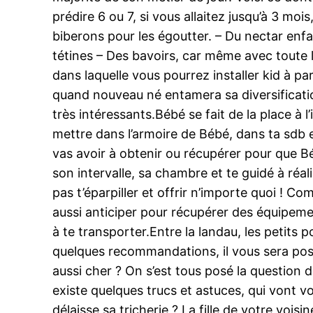
prédire 6 ou 7, si vous allaitez jusqu’à 3 mo
biberons pour les égoutter. – Du nectar enf
tétines – Des bavoirs, car même avec toute 
dans laquelle vous pourrez installer kid à p
quand nouveau né entamera sa diversification 
très intéressants.Bébé se fait de la place à 
mettre dans l’armoire de Bébé, dans ta sdb e
vas avoir à obtenir ou récupérer pour que Bé
son intervalle, sa chambre et te guidé à réal
pas t’éparpiller et offrir n’importe quoi ! C
aussi anticiper pour récupérer des équipement
à te transporter.Entre la landau, les petits 
quelques recommandations, il vous sera pos
aussi cher ? On s’est tous posé la question d
existe quelques trucs et astuces, qui vont v
délaisse sa tricherie ? La fille de votre vois