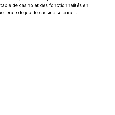
 table de casino et des fonctionnalités en
périence de jeu de cassine solennel et