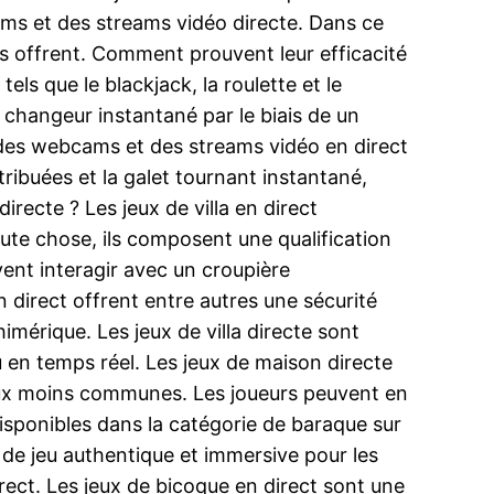
ams et des streams vidéo directe. Dans ce
’ils offrent. Comment prouvent leur efficacité
els que le blackjack, la roulette et le
 changeur instantané par le biais de un
 à des webcams et des streams vidéo en direct
stribuées et la galet tournant instantané,
irecte ? Les jeux de villa en direct
te chose, ils composent une qualification
vent interagir avec un croupière
 direct offrent entre autres une sécurité
himérique. Les jeux de villa directe sont
u en temps réel. Les jeux de maison directe
jeux moins communes. Les joueurs peuvent en
isponibles dans la catégorie de baraque sur
 de jeu authentique et immersive pour les
rect. Les jeux de bicoque en direct sont une