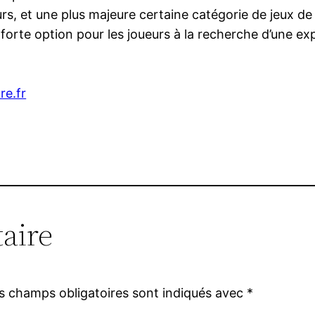
urs, et une plus majeure certaine catégorie de jeux de
 forte option pour les joueurs à la recherche d’une ex
re.fr
aire
s champs obligatoires sont indiqués avec
*