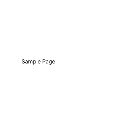
Sample Page