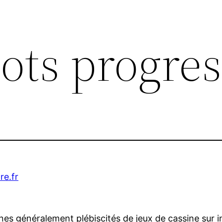
ots progres
re.fr
ignes généralement plébiscités de jeux de cassine sur i