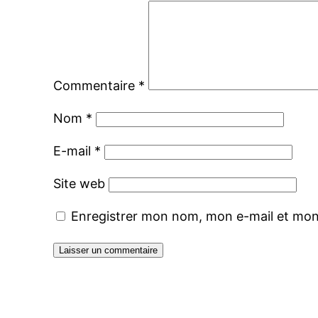
Commentaire
*
Nom
*
E-mail
*
Site web
Enregistrer mon nom, mon e-mail et mon