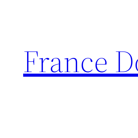
Aller
au
contenu
France D