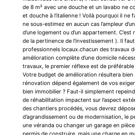
de 8 m² avec une douche et un lavabo ne co
et douche à l’italienne ! Voilà pourquoi il n
ne sous-estimez en aucun cas l’ampleur d’u
d’une logement ou d’un appartement. C’est n
de la pertinence de l’investissement ). Il fa
professionnels locaux.chacun des travaux d
amélioration complète d’une domicile néces
travaux, le premier réflexe est de préférabl
Votre budget de amélioration résultera bien
rénovation dépend également de vos exigence
bien immobilier ? Faut-il simplement repei
de réhabilitation impactent sur l’aspect exté
des chantiers procédés, vous devrez dépose
d’agrandissement ou de modernisation, le per
une véranda ou changer un garage en pièce à
permis de construire, mais une charge en ma