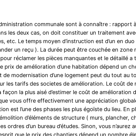
dministration communale sont à connaître : rapport à 
ans les deux cas, on doit constituer un traitement avec
s, etc. Le temps moyen d’instruction est d’un en duo 
nder un reçu ). La durée peut être couchée en zone ra
our réclamer les pièces manquantes et le détaillé a 
.Le prix de amélioration d’une habitation dépend un ch
et de modernisation d’une logement peut du tout au t
r les tarifs des societes de amélioration. Le coût de 
façon la plus aisé d’estimer le coût de amélioration d’
nique vous offre effectivement une appréciation globa
ion est l’une des phases les plus égoïste du lieu. En p
molition d’éléments de structure ( murs, plancher, c
ordres d’un bureau d’études. Sinon, vous n’aurez aucu
l’esprit que le prix des chantiers dépend un nombre él