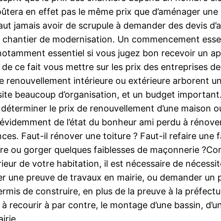
ûtera en effet pas le même prix que d’aménager une 
e faut jamais avoir de scrupule à demander des devis d’
n chantier de modernisation. Un commencement essenti
otamment essentiel si vous jugez bon recevoir un ap
ut de ce fait vous mettre sur les prix des entreprises
e renouvellement intérieure ou extérieure arborent u
site beaucoup d’organisation, et un budget importan
e déterminer le prix de renouvellement d’une maison ou
 évidemment de l’état du bonheur ami perdu à rénover,
s. Faut-il rénover une toiture ? Faut-il refaire une 
ndre ou gorger quelques faiblesses de maçonnerie ?Co
rieur de votre habitation, il est nécessaire de nécessi
r une preuve de travaux en mairie, ou demander un p
mis de construire, en plus de la preuve à la préfectur
 recourir à par contre, le montage d’une bassin, d’un
irie