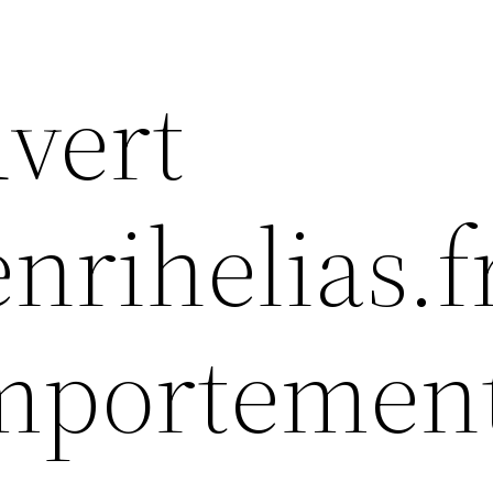
uvert
enrihelias.f
mportement