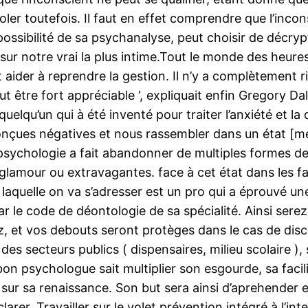
er toutefois. Il faut en effet comprendre que l’inconsc
le possibilité de sa psychanalyse, peut choisir de décr
ur notre vrai la plus intime.Tout le monde des heure
aider à reprendre la gestion. Il n’y a complètement r
t être fort appréciable ‘, expliquait enfin Gregory Da
 quelqu’un qui à été inventé pour traiter l’anxiété et l
nçues négatives et nous rassembler dans un état [m
 la psychologie a fait abandonner de multiples formes d
lamour ou extravagantes. face à cet état dans les fai
aquelle on va s’adresser est un pro qui a éprouvé un
par le code de déontologie de sa spécialité. Ainsi ser
ez, et vos debouts seront protèges dans le cas de dis
 des secteurs publics ( dispensaires, milieu scolaire ),
n psychologue sait multiplier son esgourde, sa facili
sur sa renaissance. Son but sera ainsi d’aprehender et 
larer. Travailler sur le volet prévention intégré à l’in