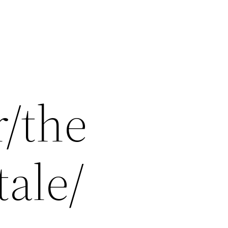
r/the
ale/