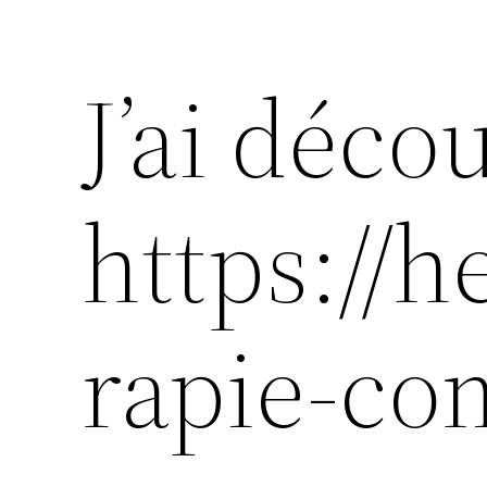
J’ai déco
https://h
rapie-co