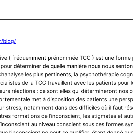
r/blog/
ve ( fréquemment prénommée TCC ) est une forme po
 pour déterminer de quelle manière nous nous sentons
analyse les plus pertinents, la psychothérapie cogni
alistes de la TCC travaillent avec les patients pour le
 leurs réactions : ce sont elles qui détermineront no
mportementale met à disposition des patients une persp
leur stress, notamment dans des difficiles où il faut
tres formations de l’inconscient, les stigmates et au
e l’inconscient au niveau conscient sous ces formes
 que l’inconscient ne peut se qualifier, étant donné que