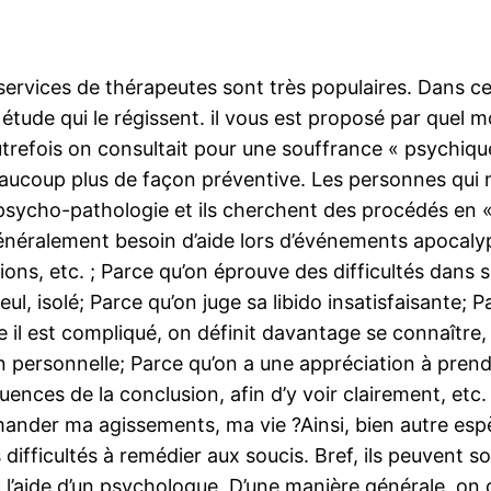
services de thérapeutes sont très populaires. Dans c
étude qui le régissent. il vous est proposé par quel
utrefois on consultait pour une souffrance « psychiq
aucoup plus de façon préventive. Les personnes qui
psycho-pathologie et ils cherchent des procédés en 
énéralement besoin d’aide lors d’événements apocalypti
ions, etc. ; Parce qu’on éprouve des difficultés dans 
seul, isolé; Parce qu’on juge sa libido insatisfaisante; 
 il est compliqué, on définit davantage se connaître,
n personnelle; Parce qu’on a une appréciation à prendr
ces de la conclusion, afin d’y voir clairement, etc. ;
mander ma agissements, ma vie ?Ainsi, bien autre esp
s difficultés à remédier aux soucis. Bref, ils peuvent 
 l’aide d’un psychologue. D’une manière générale, on