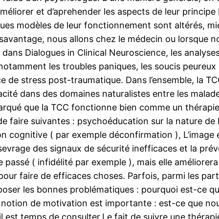
éliorer et d’aprehender les aspects de leur principe liés
ues modèles de leur fonctionnement sont altérés, mie
avantage, nous allons chez le médecin ou lorsque no
u dans Dialogues in Clinical Neuroscience, les analyse
, notamment les troubles paniques, les soucis peureux g
ice de stress post-traumatique. Dans l’ensemble, la T
cité dans des domaines naturalistes entre les malades 
rqué que la TCC fonctionne bien comme un thérapie na
aire suivantes : psychoéducation sur la nature de la 
n cognitive ( par exemple déconfirmation ), L’image et
e sevrage des signaux de sécurité inefficaces et la p
passé ( infidélité par exemple ), mais elle améliorera
r faire de efficaces choses. Parfois, parmi les parten
e poser les bonnes problématiques : pourquoi est-ce q
a notion de motivation est importante : est-ce que no
i il est temps de consulter.Le fait de suivre une théra