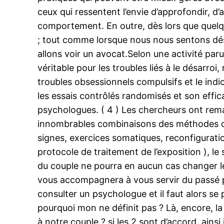
ceux qui ressentent l’envie d’approfondir, d’am
comportement. En outre, dès lors que quelq
; tout comme lorsque nous nous sentons dés
allons voir un avocat.Selon une activité par
véritable pour les troubles liés à le désarroi
troubles obsessionnels compulsifs et le ind
les essais contrôlés randomisés et son effica
psychologues. ( 4 ) Les chercheurs ont rema
innombrables combinaisons des méthodes de f
signes, exercices somatiques, reconfiguratio
protocole de traitement de l’exposition ), l
du couple ne pourra en aucun cas changer le 
vous accompagnera à vous servir du passé pou
consulter un psychologue et il faut alors s
pourquoi mon ne définit pas ? Là, encore, l
à notre couple ? si les 2 sont d’accord, ains