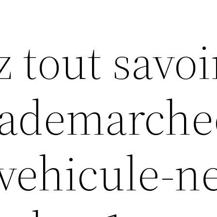
z tout savoi
mademarche
/vehicule-n