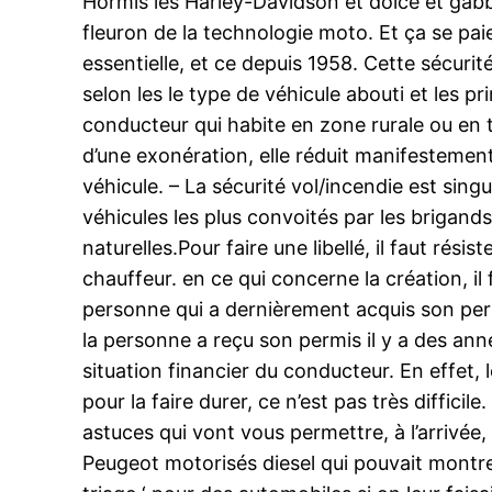
Hormis les Harley-Davidson et dolce et gabb
fleuron de la technologie moto. Et ça se paie 
essentielle, et ce depuis 1958. Cette sécuri
selon les le type de véhicule abouti et les pr
conducteur qui habite en zone rurale ou en 
d’une exonération, elle réduit manifestement 
véhicule. – La sécurité vol/incendie est sin
véhicules les plus convoités par les brigan
naturelles.Pour faire une libellé, il faut rési
chauffeur. en ce qui concerne la création, il 
personne qui a dernièrement acquis son permis
la personne a reçu son permis il y a des année
situation financier du conducteur. En effet, 
pour la faire durer, ce n’est pas très difficil
astuces qui vont vous permettre, à l’arrivée,
Peugeot motorisés diesel qui pouvait montrer