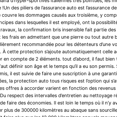
ana d’hyper-sportives italiennes très pointues, les m
!Un des piliers de l’assurance auto est l’assurance de 
té couvre les dommages causés aux troisième, y compri
incipes dans lesquelles il est employé, ont la possibilit
travaux, la confirmation bris insensible fait partie 
les frais en admettant que une pierre ou tout autre ba
gulièrement recommandée pour les détenteurs d’une vo
ds. À cette protection s’ajoute automatiquement celle
ster en compte de 2 éléments. tout d’abord, il faut bien
faut définir son âge et le temps qu’il a eu son permis. S
, il est suivie de faire une suscription à une garantie
s, la protection auto tous risques est l’option qui s’av
les offres à accorder varient en fonction des revenus 
e. Du respect des intervalles d’entretien au nettoyage r
 de faire des économies. Il est loin le temps où il n’y
 plus de 300000 kilomètres au abaque sans sourciller.