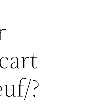
r
cart
euf/?