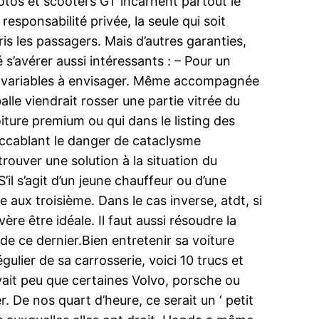
otos et scooters GT incarnent partout le
responsabilité privée, la seule qui soit
s les passagers. Mais d’autres garanties,
é s’avérer aussi intéressants : – Pour un
des variables à envisager. Même accompagnée
lle viendrait rosser une partie vitrée du
iture premium ou qui dans le listing des
 accablant le danger de cataclysme
 trouver une solution à la situation du
’il s’agit d’un jeune chauffeur ou d’une
 aux troisième. Dans le cas inverse, atdt, si
ère être idéale. Il faut aussi résoudre la
de ce dernier.Bien entretenir sa voiture
égulier de sa carrosserie, voici 10 trucs et
 avait peu que certaines Volvo, porsche ou
 De nos quart d’heure, ce serait un ‘ petit