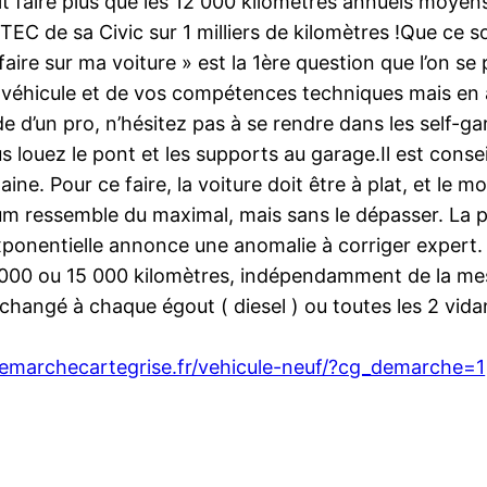
sait faire plus que les 12 000 kilomètres annuels moye
TEC de sa Civic sur 1 milliers de kilomètres !Que ce so
aire sur ma voiture » est la 1ère question que l’on se
 véhicule et de vos compétences techniques mais en
de d’un pro, n’hésitez pas à se rendre dans les self-ga
us louez le pont et les supports au garage.Il est cons
ine. Pour ce faire, la voiture doit être à plat, et le
timum ressemble du maximal, mais sans le dépasser. L
exponentielle annonce une anomalie à corriger expert.
 10 000 ou 15 000 kilomètres, indépendamment de la m
re changé à chaque égout ( diesel ) ou toutes les 2 vid
emarchecartegrise.fr/vehicule-neuf/?cg_demarche=1