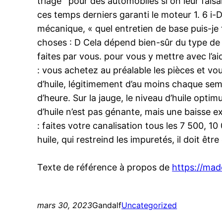
triage ‘ pour des automobiles si on leur fai
ces temps derniers garanti le moteur 1. 6 i-D
mécanique, « quel entretien de base puis-je f
choses : D Cela dépend bien-sûr du type de
faites par vous. pour vous y mettre avec l’ai
: vous achetez au préalable les pièces et vo
d’huile, légitimement d’au moins chaque sema
d’heure. Sur la jauge, le niveau d’huile op
d’huile n’est pas génante, mais une baisse 
: faites votre canalisation tous les 7 500,
huile, qui restreind les impuretés, il doit êt
Texte de référence à propos de
https://mad
mars 30, 2023
Gandalf
Uncategorized