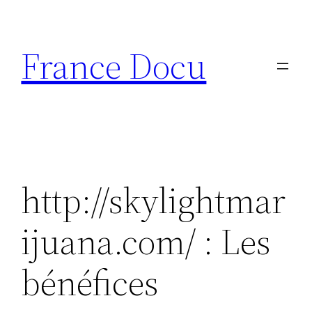
Aller
au
France Docu
contenu
http://skylightmar
ijuana.com/ : Les
bénéfices