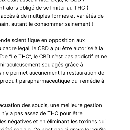
t alors obligé de se limiter au THC (
 accès à de multiples formes et variétés de
 sain, autant le consommer sainement !
monde scientifique en opposition aux
adre légal, le CBD a pu être autorisé à la
de “Le THC”, le CBD n’est pas addictif et ne
miraculeusement soulagés grâce à
rmes ne permet aucunement la restauration de
u produit parapharmaceutique qui remédie à
vacuation des soucis, une meilleure gestion
l n’y a pas assez de THC pour être
s négatives et en éliminant les toxines qui
iété sociale. Ce n’est pas si grave lorsqu’ils