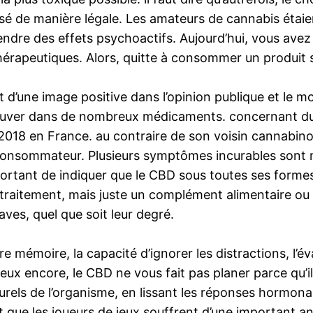
sé de manière légale. Les amateurs de cannabis étaien
endre des effets psychoactifs. Aujourd’hui, vous avez
thérapeutiques. Alors, quitte à consommer un produit
it d’une image positive dans l’opinion publique et le 
rouver dans de nombreux médicaments. concernant du c
018 en France. au contraire de son voisin cannabinoï
consommateur. Plusieurs symptômes incurables sont 
is important de indiquer que le CBD sous toutes ses fo
n traitement, mais juste un complément alimentaire o
ves, quel que soit leur degré.
re mémoire, la capacité d’ignorer les distractions, l’é
eux encore, le CBD ne vous fait pas planer parce qu’i
els de l’organisme, en lissant les réponses hormonale
nt que les joueurs de jeux souffrent d’une important anx