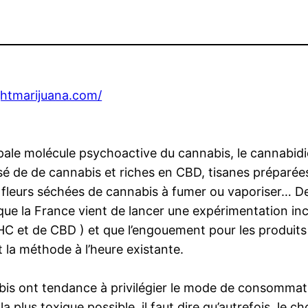
ightmarijuana.com/
ipale molécule psychoactive du cannabis, le cannabidi
 de de cannabis et riches en CBD, tisanes préparées
 et fleurs séchées de cannabis à fumer ou vaporiser… 
s que la France vient de lancer une expérimentation i
HC et de CBD ) et que l’engouement pour les produits 
t la méthode à l’heure existante.
abis ont tendance à privilégier le mode de consommatio
 plus toxique possible. il faut dire qu’autrefois, le cho