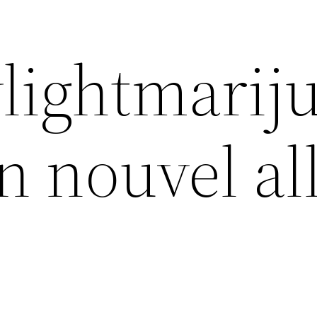
ylightmarij
n nouvel al