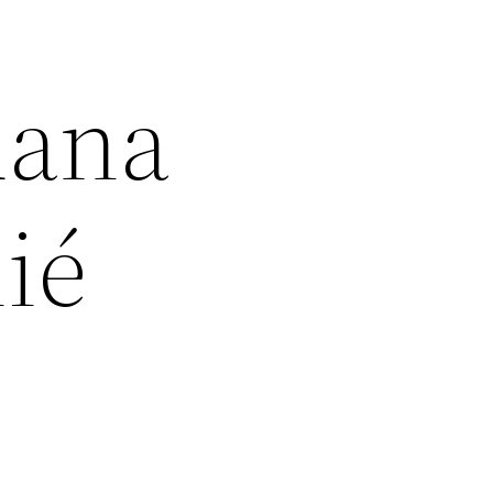
uana
lié