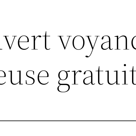
ouvert voyan
euse gratui