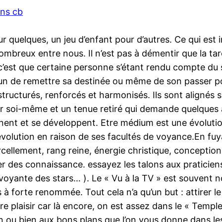
ans cb
ur quelques, un jeu d’enfant pour d’autres. Ce qui est
nombreux entre nous. Il n’est pas à démentir que la t
, c’est que certaine personne s’étant rendu compte du 
u’un de remettre sa destinée ou même de son passer pou
tructurés, renforcés et harmonisés. Ils sont alignés sur
l sur soi-même et un tenue retiré qui demande quelque
affinent et se développent. Etre médium est une évolut
volution en raison de ses facultés de voyance.En fuy
rcellement, rang reine, énergie christique, conceptio
rer des connaissance. essayez les talons aux praticiens 
la voyante des stars… ). Le « Vu à la TV » est souvent
 à forte renommée. Tout cela n’a qu’un but : attirer l
e plaisir car là encore, on est assez dans le « Templ
n ou bien aux bons plans que l’on vous donne dans les