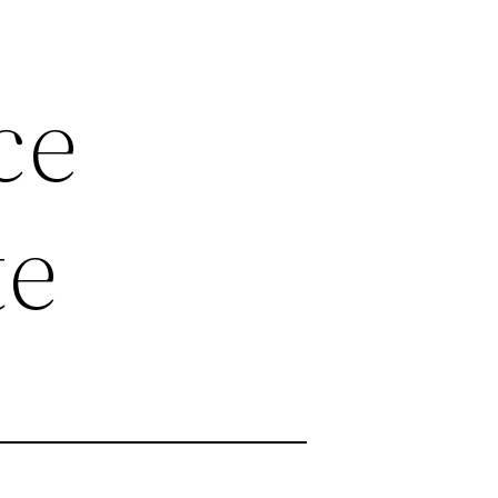
ce
te