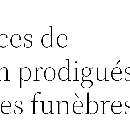
ces de
n prodigué
es funèbre