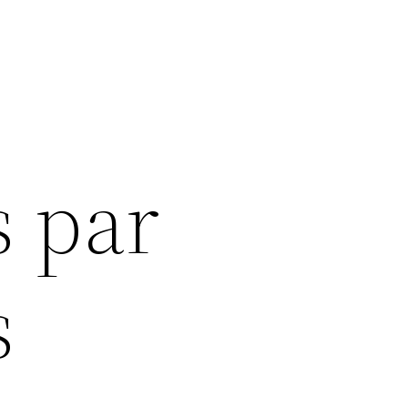
s par
s