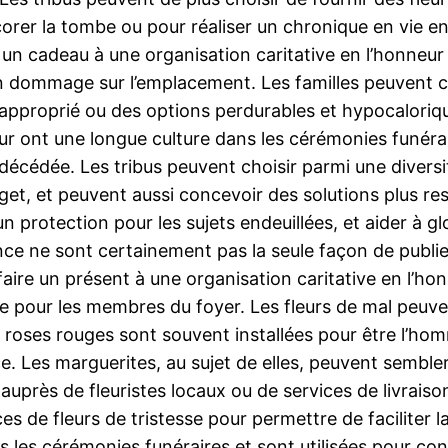
corer la tombe ou pour réaliser un chronique en vie e
un cadeau à une organisation caritative en l’honneur d
n dommage sur l’emplacement. Les familles peuvent ch
approprié ou des options perdurables et hypocaloriqu
eur ont une longue culture dans les cérémonies funérai
 décédée. Les tribus peuvent choisir parmi une diversit
dget, et peuvent aussi concevoir des solutions plus r
 protection pour les sujets endeuillées, et aider à glor
ance ne sont certainement pas la seule façon de publ
faire un présent à une organisation caritative en l’h
re pour les membres du foyer. Les fleurs de mal peu
 roses rouges sont souvent installées pour être l’homm
e. Les marguerites, au sujet de elles, peuvent sembler 
près de fleuristes locaux ou de services de livraison 
ces de fleurs de tristesse pour permettre de faciliter
s les cérémonies funéraires et sont utilisées pour con