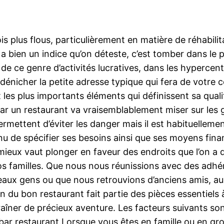
is plus flous, particulièrement en matière de réhabil
 a bien un indice qu’on déteste, c’est tomber dans le pi
de ce genre d’activités lucratives, dans les hyperce
nicher la petite adresse typique qui fera de votre con
it les plus importants éléments qui définissent sa qual
car un restaurant va vraisemblablement miser sur les g
ermettent d’éviter les danger mais il est habituellemen
nnu de spécifier ses besoins ainsi que ses moyens fin
ux vaut plonger en faveur des endroits que l’on a dé
s familles. Que nous nous réunissions avec des adhé
ux gens ou que nous retrouvions d’anciens amis, au
n du bon restaurant fait partie des pièces essentiels
aîner de précieux aventure. Les facteurs suivants so
n bar restaurant.Lorsque vous êtes en famille ou en 