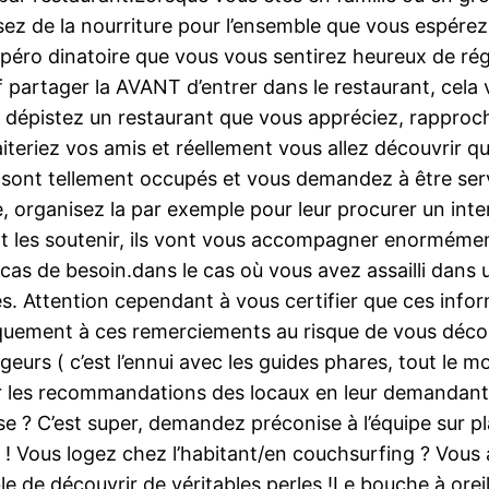
ssez de la nourriture pour l’ensemble que vous espére
péro dinatoire que vous vous sentirez heureux de rég
f partager la AVANT d’entrer dans le restaurant, cela
dépistez un restaurant que vous appréciez, rapproch
teriez vos amis et réellement vous allez découvrir 
ls sont tellement occupés et vous demandez à être ser
 organisez la par exemple pour leur procurer un interva
nt les soutenir, ils vont vous accompagner enormémen
cas de besoin.dans le cas où vous avez assailli dans
Attention cependant à vous certifier que ces inform
uniquement à ces remerciements au risque de vous dé
eurs ( c’est l’ennui avec les guides phares, tout le 
iter les recommandations des locaux en leur demandant d
 ? C’est super, demandez préconise à l’équipe sur pl
 Vous logez chez l’habitant/en couchsurfing ? Vous a
e de découvrir de véritables perles !Le bouche à orei