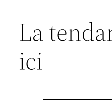
La tend
ici