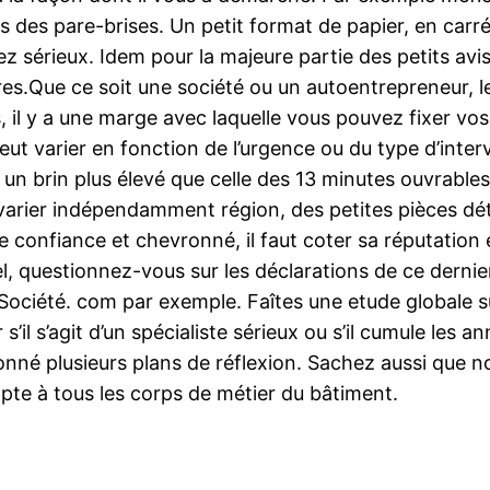
ces des pare-brises. Un petit format de papier, en ca
ez sérieux. Idem pour la majeure partie des petits avis
res.Que ce soit une société ou un autoentrepreneur, le
, il y a une marge avec laquelle vous pouvez fixer vos 
peut varier en fonction de l’urgence ou du type d’inte
e un brin plus élevé que celle des 13 minutes ouvrable
arier indépendamment région, des petites pièces dé
e confiance et chevronné, il faut coter sa réputation e
nel, questionnez-vous sur les déclarations de ce dern
 Société. com par exemple. Faîtes une etude globale s
 s’il s’agit d’un spécialiste sérieux ou s’il cumule le
onné plusieurs plans de réflexion. Sachez aussi que n
apte à tous les corps de métier du bâtiment.