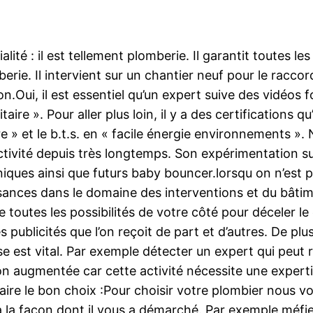
 : il est tellement plomberie. Il garantit toutes les co
mberie. Il intervient sur un chantier neuf pour le racco
n.Oui, il est essentiel qu’un expert suive des vidéos 
taire ». Pour aller plus loin, il y a des certifications 
re » et le b.t.s. en « facile énergie environnements 
ctivité depuis très longtemps. Son expérimentation s
ques ainsi que futurs baby bouncer.lorsqu on n’est pa
nces dans le domaine des interventions et du bâtiment
outes les possibilités de votre côté pour déceler le e
 publicités que l’on reçoit de part et d’autres. De p
esse est vital. Par exemple détecter un expert qui pe
 augmentée car cette activité nécessite une expertise 
faire le bon choix :Pour choisir votre plombier nous
à la façon dont il vous a démarché. Par exemple mé