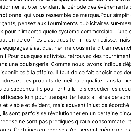
itionner et ôter pendant la période des événements de
otionnel qui vous ressemble de marque.Pour simplifier
ants, pensez aux fourniments publicitaires sur-mesur
pour n’importe quelle système commerciale. L’une des 
bution de coffres plastiques terminus en caisse, mais
s équipages élastique, rien ne vous interdit en revanc
on ! Pour quelques activités, retrouvez des fournimen
dans une boulangerie. Comme nous l’avons indiqué déjà
sponibles à la affaire. Il faut de ce fait choisir des 
dres et des produits de meilleure qualité dans la mesu
u sacoches. Ils pourront à la fois expédier les acqui
efficaces loin pour transporter leurs affaires person
ile et viable et évident, mais souvent injustice écorch
n, ils sont parfois se révolutionner en un certaine 
treprise ne sont pas prodigués qu’aux consommateurs
ants. Certaines entreprises s’en servent même pour c