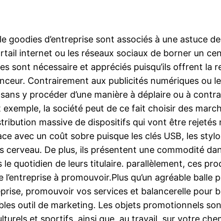
 le goodies d’entreprise sont associés à une astuce d
ortail internet ou les réseaux sociaux de borner un c
res sont nécessaire et appréciés puisqu’ils offrent l
ceur. Contrairement aux publicités numériques ou les 
 sans y procéder d’une manière à déplaire ou à contra
t exemple, la société peut de ce fait choisir des march
tribution massive de dispositifs qui vont être rejetés
ace avec un coût sobre puisque les clés USB, les stylos 
les cerveau. De plus, ils présentent une commodité dan
le quotidien de leurs titulaire. parallèlement, ces prod
l’entreprise à promouvoir.Plus qu’un agréable balle pr
rise, promouvoir vos services et balancerelle pour béb
bles outil de marketing. Les objets promotionnels son
turels et sportifs, ainsi que, au travail, sur votre c