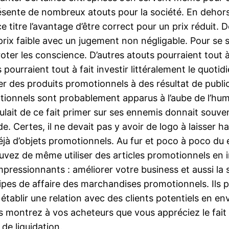
sente de nombreux atouts pour la société. En dehors p
ce titre l’avantage d’être correct pour un prix réduit.
prix faible avec un jugement non négligable. Pour se si
er les conscience. D’autres atouts pourraient tout à fa
 pourraient tout à fait investir littéralement le quot
liser des produits promotionnels à des résultat de publi
tionnels sont probablement apparus à l’aube de l’hu
oulait de ce fait primer sur ses ennemis donnait souve
nde. Certes, il ne devait pas y avoir de logo à laisser 
éjà d’objets promotionnels. Au fur et poco à poco du e
vez de même utiliser des articles promotionnels en 
mpressionnants : améliorer votre business et aussi la 
uipes de affaire des marchandises promotionnels. Ils po
u établir une relation avec des clients potentiels en
s montrez à vos acheteurs que vous appréciez le fait qu
de liquidation.