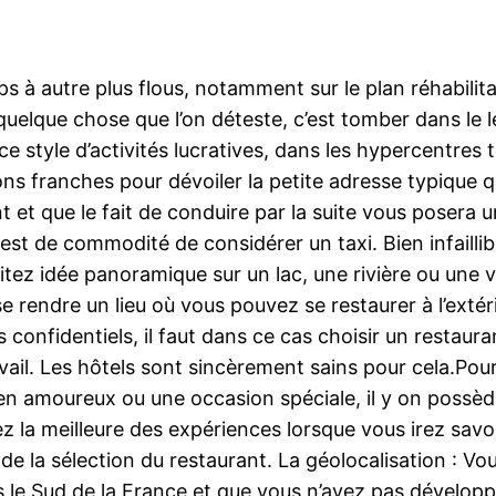
s à autre plus flous, notamment sur le plan réhabili
 quelque chose que l’on déteste, c’est tomber dans le leu
ce style d’activités lucratives, dans les hypercentres
s franches pour dévoiler la petite adresse typique q
t que le fait de conduire par la suite vous posera u
est de commodité de considérer un taxi. Bien infaillib
aitez idée panoramique sur un lac, une rivière ou une 
e rendre un lieu où vous pouvez se restaurer à l’extérie
nfidentiels, il faut dans ce cas choisir un restauran
il. Les hôtels sont sincèrement sains pour cela.Pour f
 en amoureux ou une occasion spéciale, il y on possè
 la meilleure des expériences lorsque vous irez savour
 de la sélection du restaurant. La géolocalisation : V
ns le Sud de la France et que vous n’avez pas développ