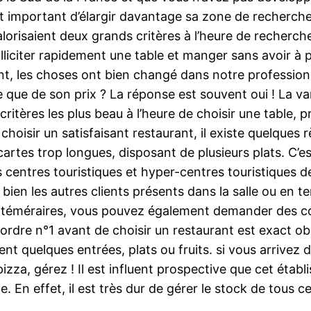
 est important d’élargir davantage sa zone de recherch
saient deux grands critères à l’heure de rechercher :
iciter rapidement une table et manger sans avoir à p
nt, les choses ont bien changé dans notre profession 
 que de son prix ? La réponse est souvent oui ! La var
 critères les plus beau à l’heure de choisir une table,
hoisir un satisfaisant restaurant, il existe quelques
cartes trop longues, disposant de plusieurs plats. C’
 centres touristiques et hyper-centres touristiques de
ien les autres clients présents dans la salle ou en te
us téméraires, vous pouvez également demander des co
 ordre n°1 avant de choisir un restaurant est exact obs
nt quelques entrées, plats ou fruits. si vous arrivez
izza, gérez ! Il est influent prospective que cet étab
En effet, il est très dur de gérer le stock de tous c