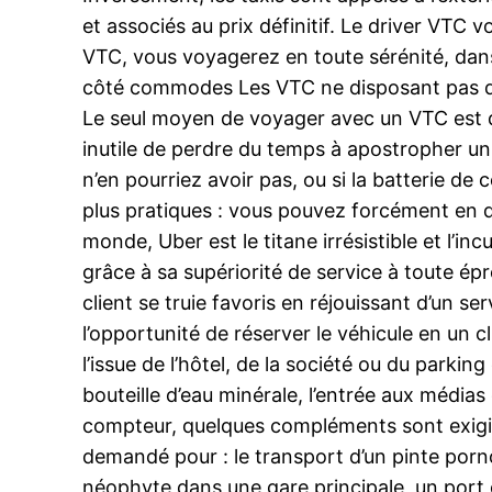
et associés au prix définitif. Le driver VTC v
VTC, vous voyagerez en toute sérénité, dans
côté commodes Les VTC ne disposant pas de p
Le seul moyen de voyager avec un VTC est de 
inutile de perdre du temps à apostropher un t
n’en pourriez avoir pas, ou si la batterie de 
plus pratiques : vous pouvez forcément en 
monde, Uber est le titane irrésistible et l’i
grâce à sa supériorité de service à toute ép
client se truie favoris en réjouissant d’un ser
l’opportunité de réserver le véhicule en un 
l’issue de l’hôtel, de la société ou du parki
bouteille d’eau minérale, l’entrée aux média
compteur, quelques compléments sont exigible
demandé pour : le transport d’un pinte porn
néophyte dans une gare principale, un port o