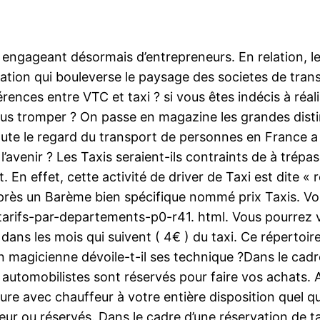
 engageant désormais d’entrepreneurs. En relation, le
tuation qui bouleverse le paysage des societes de tr
rences entre VTC et taxi ? si vous êtes indécis à réa
vous tromper ? On passe en magazine les grandes dist
ute le regard du transport de personnes en France a 
avenir ? Les Taxis seraient-ils contraints de à trépas
. En effet, cette activité de driver de Taxi est dite «
rès un Barème bien spécifique nommé prix Taxis. Voici 
. fr/tarifs-par-departements-p0-r41. html. Vous pourre
 dans les mois qui suivent ( 4€ ) du taxi. Ce répertoir
 magicienne dévoile-t-il ses technique ?Dans le cadre 
s automobilistes sont réservés pour faire vos achats. 
ture avec chauffeur à votre entière disposition quel que
ieur ou réservés. Dans le cadre d’une réservation de t