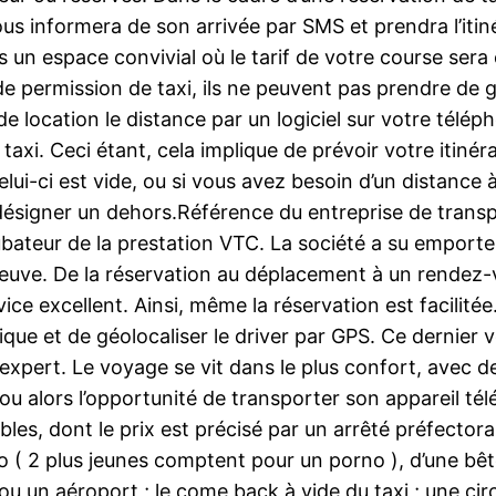
ous informera de son arrivée par SMS et prendra l’itiné
 un espace convivial où le tarif de votre course ser
ermission de taxi, ils ne peuvent pas prendre de gens
location le distance par un logiciel sur votre téléph
axi. Ceci étant, cela implique de prévoir votre itinéra
celui-ci est vide, ou si vous avez besoin d’un distance
désigner un dehors.Référence du entreprise de trans
ncubateur de la prestation VTC. La société a su emport
reuve. De la réservation au déplacement à un rendez-v
vice excellent. Ainsi, même la réservation est facilitée
clique et de géolocaliser le driver par GPS. Ce dernie
ng expert. Le voyage se vit dans le plus confort, avec
s ou alors l’opportunité de transporter son appareil t
s, dont le prix est précisé par un arrêté préfectoral.
o ( 2 plus jeunes comptent pour un porno ), d’une bê
u un aéroport ; le come back à vide du taxi ; une cir