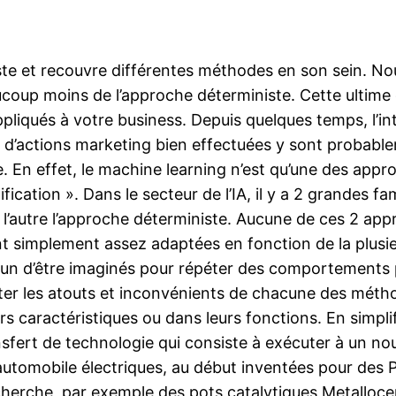
vaste et recouvre différentes méthodes en son sein
ucoup moins de l’approche déterministe. Cette ultime
ppliqués à votre business. Depuis quelques temps, l’i
actions marketing bien effectuées y sont probableme
. En effet, le machine learning n’est qu’une des appro
ication ». Dans le secteur de l’IA, il y a 2 grandes fami
l’autre l’approche déterministe. Aucune de ces 2 approc
t simplement assez adaptées en fonction de la plusi
mun d’être imaginés pour répéter des comportement
ter les atouts et inconvénients de chacune des méthod
 caractéristiques ou dans leurs fonctions. En simpli
nsfert de technologie qui consiste à exécuter à un n
 automobile électriques, au début inventées pour des P
recherche, par exemple des pots catalytiques Metallo