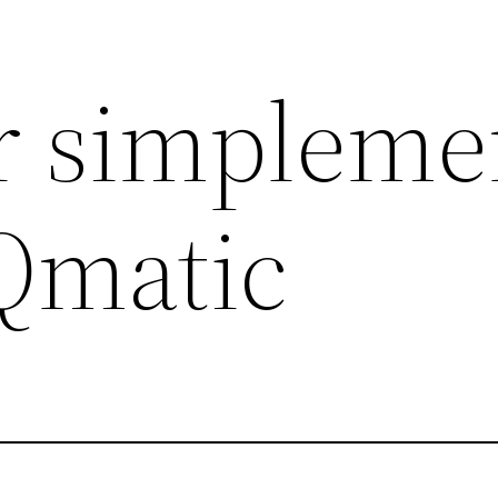
r simpleme
Qmatic