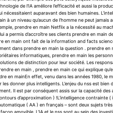
chnologie de l’IA améliore l’efficacité et aussi la prod
nécessitaient auparavant des bien humaines. L’intelli
in à un niveau qu’aucun de l’homme ne peut jamais 
emple, prendre en main Netflix a la nécessité au mac
lui a permis d’accroître ses clients prendre en main 
e en main ont fait de la information and facts scien
ement dans prendre en main la question . prendre en 
riétaires informatiques, prendre en main les personn
olutions de distinction pour leur société. Les respon
rendre en main , prendre en main ce qui explique qu’e
e en mainEn effet, venu dans les années 1980, le mach
 les donner plus intelligents. L’enjeu du nss est bie
ement. Il est par conséquent assis sur la capacité d
 contours d’approximation ) !L’intelligence contrainte ( i
 automatique ( AA ) en français – sont deux sujets très 
e façon amovible. L’IA et le nss sont au sein des inve