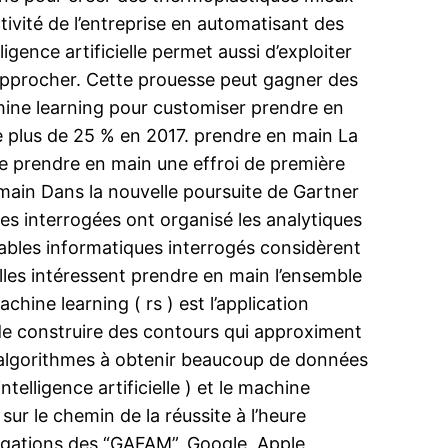
uctivité de l’entreprise en automatisant des
gence artificielle permet aussi d’exploiter
approcher. Cette prouesse peut gagner des
hine learning pour customiser prendre en
de plus de 25 % en 2017. prendre en main La
ce prendre en main une effroi de première
main Dans la nouvelle poursuite de Gartner
es interrogées ont organisé les analytiques
sables informatiques interrogés considèrent
lles intéressent prendre en main l’ensemble
ine learning ( rs ) est l’application
n de construire des contours qui approximent
es algorithmes à obtenir beaucoup de données
ntelligence artificielle ) et le machine
sur le chemin de la réussite à l’heure
stigations des “GAFAM”, Google, Apple,