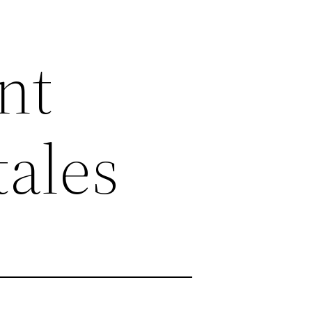
nt
tales