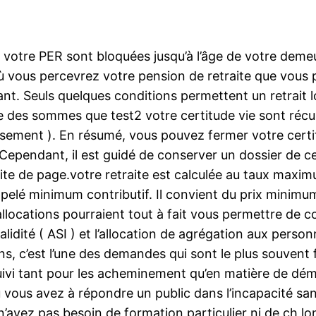
otre PER sont bloquées jusqu’à l’âge de votre demeu
ù vous percevrez votre pension de retraite que vous 
nt. Seuls quelques conditions permettent un retrait lo
rtie des sommes que test2 votre certitude vie sont ré
ssement ). En résumé, vous pouvez fermer votre cert
ependant, il est guidé de conserver un dossier de ce
uite de page.votre retraite est calculée au taux maxim
elé minimum contributif. Il convient du prix minimum
llocations pourraient tout à fait vous permettre de c
validité ( ASI ) et l’allocation de agrégation aux pers
s, c’est l’une des demandes qui sont le plus souvent f
ivi tant pour les acheminement qu’en matière de dém
 vous avez à répondre un public dans l’incapacité sans
avez pas besoin de formation particulier ni de ch lon