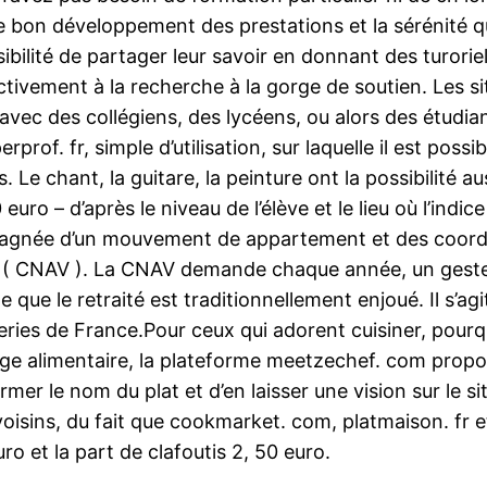
 le bon développement des prestations et la sérénité q
ossibilité de partager leur savoir en donnant des turor
ectivement à la recherche à la gorge de soutien. Les 
ec des collégiens, des lycéens, ou alors des étudian
rprof. fr, simple d’utilisation, sur laquelle il est poss
Le chant, la guitare, la peinture ont la possibilité a
euro – d’après le niveau de l’élève et le lieu où l’ind
mpagnée d’un mouvement de appartement et des coordo
 ( CNAV ). La CNAV demande chaque année, un geste d
le que le retraité est traditionnellement enjoué. Il s’a
ries de France.Pour ceux qui adorent cuisiner, pourquo
ge alimentaire, la plateforme meetzechef. com propos
former le nom du plat et d’en laisser une vision sur le
 voisins, du fait que cookmarket. com, platmaison. fr e
 et la part de clafoutis 2, 50 euro.