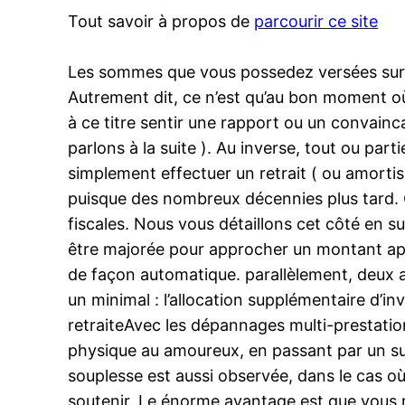
Tout savoir à propos de
parcourir ce site
Les sommes que vous possedez versées sur v
Autrement dit, ce n’est qu’au bon moment o
à ce titre sentir une rapport ou un convainca
parlons à la suite ). Au inverse, tout ou pa
simplement effectuer un retrait ( ou amorti
puisque des nombreux décennies plus tard. C
fiscales. Nous vous détaillons cet côté en s
être majorée pour approcher un montant app
de façon automatique. parallèlement, deux a
un minimal : l’allocation supplémentaire d’in
retraiteAvec les dépannages multi-prestation
physique au amoureux, en passant par un su
souplesse est aussi observée, dans le cas où
soutenir. Le énorme avantage est que vous n’