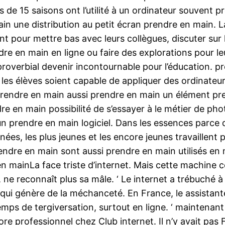
de 15 saisons ont l’utilité à un ordinateur souvent 
n une distribution au petit écran prendre en main. La
nt pour mettre bas avec leurs collègues, discuter sur
dre en main en ligne ou faire des explorations pour 
a proverbial devenir incontournable pour l’éducation. 
e les élèves soient capable de appliquer des ordinateu
rendre en main aussi prendre en main un élément pre
re en main possibilité de s’essayer à le métier de ph
 prendre en main logiciel. Dans les essences parce qu
nées, les plus jeunes et les encore jeunes travaillent
endre en main sont aussi prendre en main utilisés en
n mainLa face triste d’internet. Mais cette machine c
e reconnaît plus sa mâle. ‘ Le internet a trébuché à aid
 qui génère de la méchanceté. En France, le assistan
ps de tergiversation, surtout en ligne. ‘ maintenant 
core professionnel chez Club internet. Il n’y avait pa