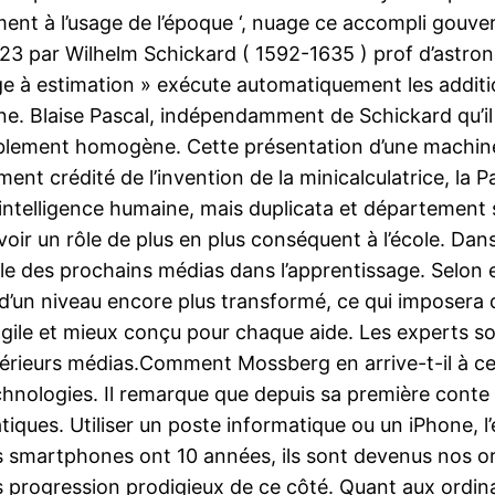
ement à l’usage de l’époque ‘, nuage ce accompli gouve
23 par Wilhelm Schickard ( 1592-1635 ) prof d’astron
oge à estimation » exécute automatiquement les additi
e. Blaise Pascal, indépendamment de Schickard qu’il 
siblement homogène. Cette présentation d’une machi
nt crédité de l’invention de la minicalculatrice, la 
’intelligence humaine, mais duplicata et département
voir un rôle de plus en plus conséquent à l’école. Dan
ôle des prochains médias dans l’apprentissage. Selon
 d’un niveau encore plus transformé, ce qui imposera 
agile et mieux conçu pour chaque aide. Les experts s
térieurs médias.Comment Mossberg en arrive-t-il à cet
chnologies. Il remarque que depuis sa première conte
iques. Utiliser un poste informatique ou un iPhone, l’e
Les smartphones ont 10 années, ils sont devenus nos 
 progression prodigieux de ce côté. Quant aux ordinat