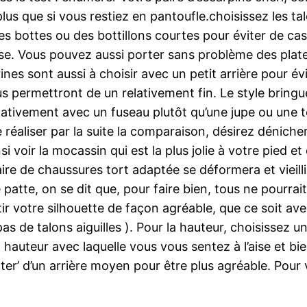
us que si vous restiez en pantoufle.choisissez les talon
es bottes ou des bottillons courtes pour éviter de ca
lasse. Vous pouvez aussi porter sans problème des plat
ines sont aussi à choisir avec un petit arrière pour é
us permettront de un relativement fin. Le style bring
elativement avec un fuseau plutôt qu’une jupe ou une 
 réaliser par la suite la comparaison, désirez dénic
si voir la mocassin qui est la plus jolie à votre pied 
aire de chaussures tort adaptée se déformera et vieill
patte, on se dit que, pour faire bien, tous ne pourrait
tir votre silhouette de façon agréable, que ce soit av
as de talons aiguilles ). Pour la hauteur, choisissez 
hauteur avec laquelle vous vous sentez à l’aise et b
ter’ d’un arrière moyen pour être plus agréable. Pour 