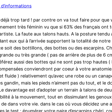
 d’informations
 déjà trop tard ! par contre on va tout faire pour que
nement très féminin vu que si 63% des français ont
rtiste. La faute aux talons hauts. A la posture tendu
nt eux qui à l’arrivée supportent la totalité de notre
 ce soit des bottillons, des bottes ou des escarpins. Ch
grande ou très grande ( pas de arrière de plus de 6 
référez aussi des bottes qui ne sont pas trop hautes ( 
ompensées conviendront par coeur à votre anatomie. L
et fluide ) relativement qu’avec une robe ou un canap
rès gandin, mais les pieds n’aiment pas du tout, et le 
Le davantage est d’adopter un terrain à talons de deux
bilité à la mouvement, tout en dissimulant les genoux 
t de dans votre vie. dans le cas où vous décidez une 
tes le test : énumérer votre paire d’escarpins chéri, c