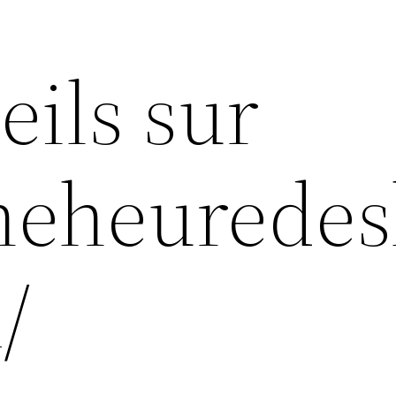
eils sur
uneheurede
/