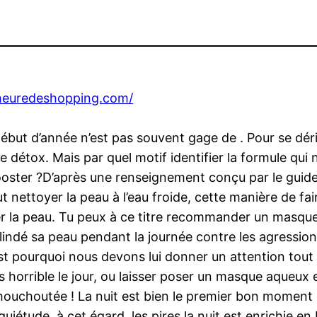
eheuredeshopping.com/
ébut d’année n’est pas souvent gage de . Pour se dér
e détox. Mais par quel motif identifier la formule qui
oster ?D’après une renseignement conçu par le guide
ut nettoyer la peau à l’eau froide, cette manière de fai
aper la peau. Tu peux à ce titre recommander un masqu
lindé sa peau pendant la journée contre les agressions 
est pourquoi nous devons lui donner un attention tout 
plus horrible le jour, ou laisser poser un masque aque
chouchoutée ! La nuit est bien le premier bon moment de
 quiétude. à cet égard, les pires la nuit est enrichie e