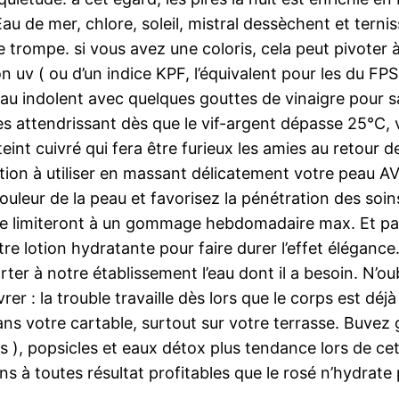
de mer, chlore, soleil, mistral dessèchent et ternis
de trompe. si vous avez une coloris, cela peut pivoter 
uv ( ou d’un indice KPF, l’équivalent pour les du FPS
’eau indolent avec quelques gouttes de vinaigre pour s
s attendrissant dès que le vif-argent dépasse 25°C, 
int cuivré qui fera être furieux les amies au retour de
ation à utiliser en massant délicatement votre peau 
e couleur de la peau et favorisez la pénétration des so
 se limiteront à un gommage hebdomadaire max. Et par
e lotion hydratante pour faire durer l’effet élégance.
rter à notre établissement l’eau dont il a besoin. N’
ivrer : la trouble travaille dès lors que le corps est 
ns votre cartable, surtout sur votre terrasse. Buv
 ), popsicles et eaux détox plus tendance lors de cett
s à toutes résultat profitables que le rosé n’hydrate 