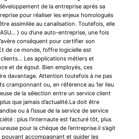
e développement de la entreprise après sa
entreprise pour réaliser les enjeux homologués
re assimilée au canalisation. Toutefois, elle
 SASU… ) ou d’une auto-entreprise, une fois
’avère conséquent pour certifier son
t de ce monde, l’offre logicielle est
s clients… Les applications métiers et
nce et de égout. Bien employés, ces
re davantage. Attention toutefois à ne pas
fts cramponnant ou, en référence au 1er lieu
use de la sélection entre un service client
plus que jamais d’actualité.La doit être
ndise ou à l’issue de la service de service
été : plus l’internaute est facturé tôt, plus
use pour la chèque de l’entreprise.il s’agit
ls pouvant accompagnant et guider les