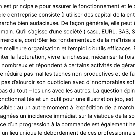
on est principale pour assurer le fonctionnement et l
ôle d’entreprise consiste à utiliser des capital de la 
arche bien audacieuse. De façon générale, elle peut êt
umain. Qu’il s’agisse d’une société ( sasu, EURL, SAS,
merciale, contrôler les fondamentaux de la maîtrise s
eilleure organisation et l’emploi d’outils efficaces. E
iter la facturation, vivre la richesse, mécaniser la foi
 nombreux et répondent à certains activités de géra
réduire pas mal les tâches non productives et de fai
st pas d’alourdir son quotidien avec d’innombrables so
s du tout – les uns avec les autres. La question épine
tionnalités et un outil pour une illustration job, est 
ssible : au un autre moment à l’expédition de la marcha
agnées un incidence immédiat sur la viatique de la soci
ce d’un progression à la commande est également heure
ns un lieu unique le débordement de ces professionne