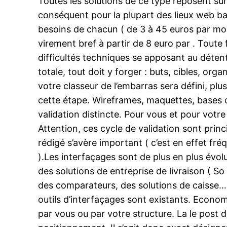
Toutes les solutions de ce type reposent sur
conséquent pour la plupart des lieux web bas
besoins de chacun ( de 3 à 45 euros par mois
virement bref à partir de 8 euro par . Toute
difficultés techniques se apposant au détent
totale, tout doit y forger : buts, cibles, org
votre classeur de l’embarras sera défini, plu
cette étape. Wireframes, maquettes, bases 
validation distincte. Pour vous et pour votre
Attention, ces cycle de validation sont princi
rédigé s’avère important ( c’est en effet fré
).Les interfaçages sont de plus en plus évolu
des solutions de entreprise de livraison ( 
des comparateurs, des solutions de caisse…
outils d’interfaçages sont existants. Econo
par vous ou par votre structure. La le post 