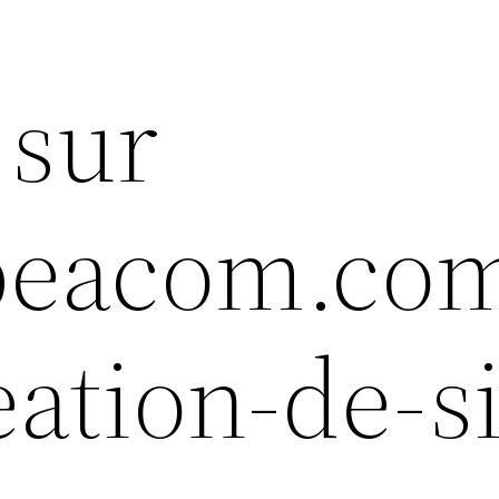
 sur
epeacom.com
ation-de-si