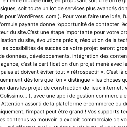
 le même modèle utile, en proposant soit une offre gra
iques, soit toute un lot de services plus avancés do
 pour WordPress. com ). Pour vous faire une idée, l’u
 formule payante donne l’opportunité de contacter l’é
eur du site.C’est une étape importante pour votre pro
anisation du site, évolutions précis, résolution de la 
s les possibilités de succès de votre projet seront gr
de données, développements, intégration des contenu
 agence, c’est la certification d’un projet mené avec le
pales et doivent éviter tout « rétrospectif ». C’est là 
quemment dès lors que l’on « distingue » les choses qu
er dans les projet de construction de lieux internet. 
So Colissimo… ), avec une appli de gestion commercial
 Attention assorti de la plateforme e-commerce ou d
miquement, l’impact peut être grand ! Vos supports te
des contenus va mouvoir la exploit commerciale de vot