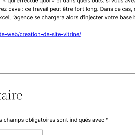
r « qui effectue quoi » et dans quels buts. si vous a
z cave : ce travail peut être fort long. Dans ce cas,
el, l’agence se chargera alors d’injecter votre base 
e-web/creation-de-site-vitrine/
aire
s champs obligatoires sont indiqués avec
*