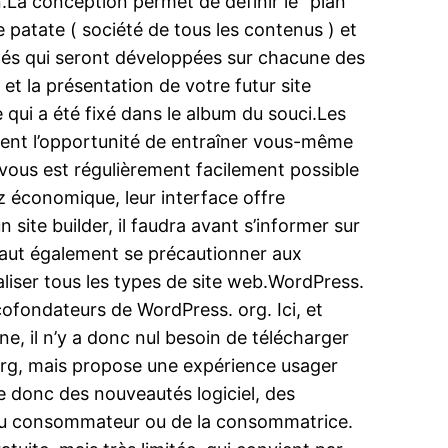
.La conception permet de définir le “plan”
 patate ( société de tous les contenus ) et
lités qui seront développées sur chacune des
et la présentation de votre futur site
 qui a été fixé dans le album du souci.Les
frent l’opportunité de entraîner vous-même
l vous est régulièrement facilement possible
sez économique, leur interface offre
 site builder, il faudra avant s’informer sur
l faut également se précautionner aux
aliser tous les types de site web.WordPress.
cofondateurs de WordPress. org. Ici, et
ne, il n’y a donc nul besoin de télécharger
org, mais propose une expérience usager
te donc des nouveautés logiciel, des
 du consommateur ou de la consommatrice.