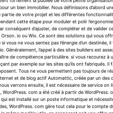
ent fortement la publiée de votre petite organisation
 pour un bien immobilier. Nous définissons d’abord une
 partie de votre projet et les différentes fonctionna
endant cette étape pour moduler et polir l’ergonomie 
ar conséquent d’ajuster, de compléter et de valider ce
e Orson. io ou Wix. Ce sont des solutions qui vous of
 si vous ne vous sentez pas l’énergie d’un destinée, i
. io. Généralement, l’appel à des sites builders est as
aître de compétence particulière. si vous recourez à un
açant par exemple sur les sites qu’ils ont fabriqués. I
proposent. Tous ne vous permettent pas toujours de ré
ternet et de blog actif Automattic, créée par un des 
us verrons ensuite, il est nécessaire de service on li
t, WordPress. com a été créé à partir de WordPress. 
 qui est installé sur un poste informatique et nécessi
des, WordPress. com gère tout cela pour le compte