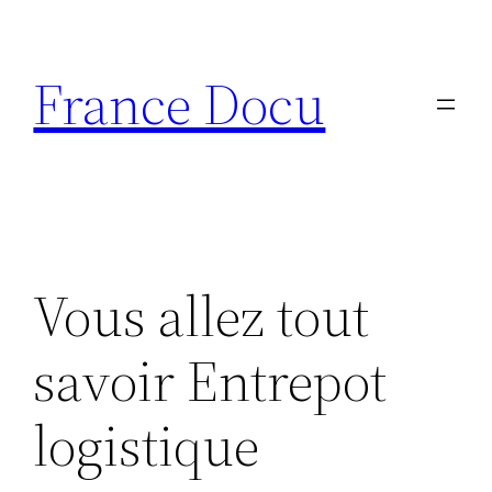
Aller
au
France Docu
contenu
Vous allez tout
savoir Entrepot
logistique