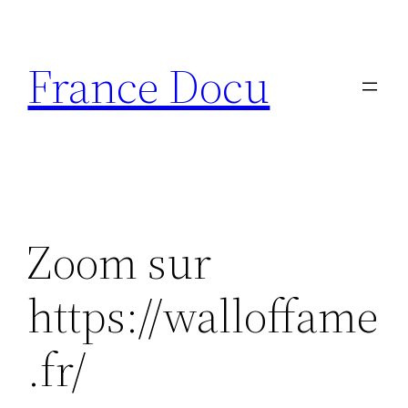
Aller
au
France Docu
contenu
Zoom sur
https://walloffame
.fr/