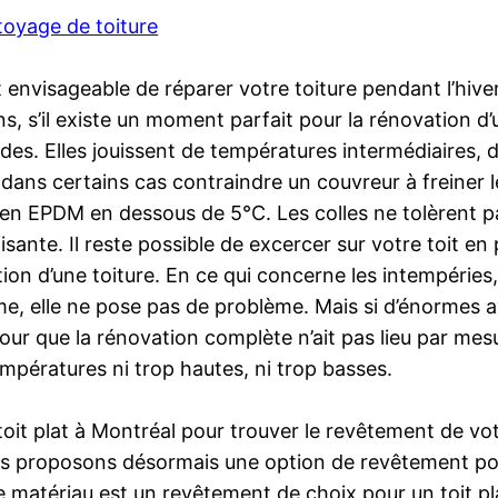
toyage de toiture
 est envisageable de réparer votre toiture pendant l’h
, s’il existe un moment parfait pour la rénovation d’u
des. Elles jouissent de températures intermédiaires, 
dans certains cas contraindre un couvreur à freiner l
s en EPDM en dessous de 5°C. Les colles ne tolèrent 
nte. Il reste possible de excercer sur votre toit en 
ion d’une toiture. En ce qui concerne les intempéries,
nime, elle ne pose pas de problème. Mais si d’énormes 
 pour que la rénovation complète n’ait pas lieu par me
mpératures ni trop hautes, ni trop basses.
it plat à Montréal pour trouver le revêtement de votr
ous proposons désormais une option de revêtement po
tériau est un revêtement de choix pour un toit plat.