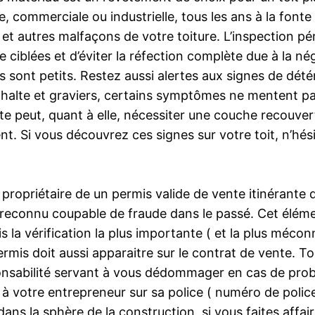
elle, commerciale ou industrielle, tous les ans à la fon
x et autres malfaçons de votre toiture. L’inspection p
e ciblées et d’éviter la réfection complète due à la n
s sont petits. Restez aussi alertes aux signes de dété
alte et graviers, certains symptômes ne mentent pa
e peut, quant à elle, nécessiter une couche recouvert
nt. Si vous découvrez ces signes sur votre toit, n’hé
propriétaire de un permis valide de vente itinérante d
reconnu coupable de fraude dans le passé. Cet élément
s la vérification la plus importante ( et la plus mécon
is doit aussi apparaitre sur le contrat de vente. To
ponsabilité servant à vous dédommager en cas de prob
 votre entrepreneur sur sa police ( numéro de polic
 dans la sphère de la construction, si vous faites affa