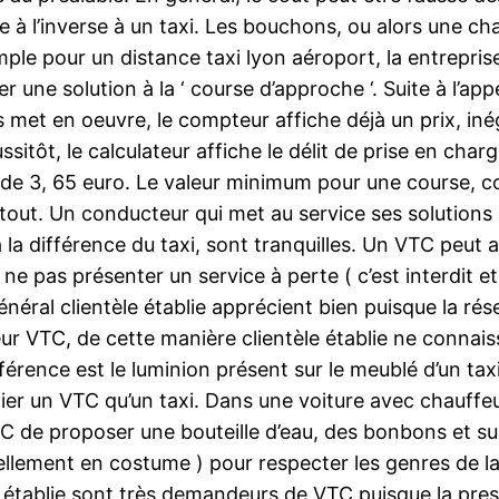
ge à l’inverse à un taxi. Les bouchons, ou alors une c
ple pour un distance taxi lyon aéroport, la entreprise
r une solution à la ‘ course d’approche ‘. Suite à l’app
s met en oeuvre, le compteur affiche déjà un prix, iné
itôt, le calculateur affiche le délit de prise en charge
 de 3, 65 euro. Le valeur minimum pour une course, c
en tout. Un conducteur qui met au service ses solution
 la différence du taxi, sont tranquilles. Un VTC peut 
e ne pas présenter un service à perte ( c’est interdit 
néral clientèle établie apprécient bien puisque la rés
feur VTC, de cette manière clientèle établie ne conna
férence est le luminion présent sur le meublé d’un taxi 
fier un VTC qu’un taxi. Dans une voiture avec chauffeur 
C de proposer une bouteille d’eau, des bonbons et sur
tuellement en costume ) pour respecter les genres de l
e établie sont très demandeurs de VTC puisque la pres