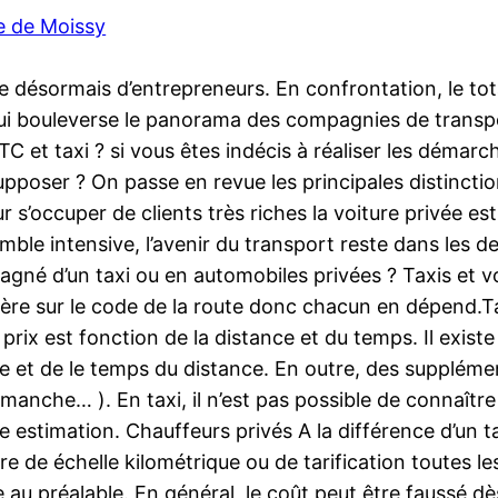
e de Moissy
le désormais d’entrepreneurs. En confrontation, le tota
n qui bouleverse le panorama des compagnies de tran
TC et taxi ? si vous êtes indécis à réaliser les déma
supposer ? On passe en revue les principales distincti
s’occuper de clients très riches la voiture privée est
mble intensive, l’avenir du transport reste dans les d
gné d’un taxi ou en automobiles privées ? Taxis et vo
ère sur le code de la route donc chacun en dépend.Tax
e prix est fonction de la distance et du temps. Il exis
 et de le temps du distance. En outre, des supplément
dimanche… ). En taxi, il n’est pas possible de connaîtr
estimation. Chauffeurs privés A la différence d’un ta
re de échelle kilométrique ou de tarification toutes les
au préalable. En général, le coût peut être faussé dès