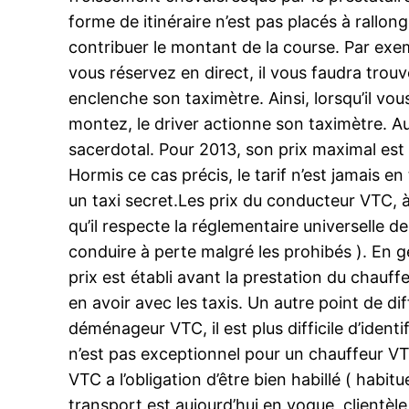
forme de itinéraire n’est pas placés à rallon
contribuer le montant de la course. Par exem
vous réservez en direct, il vous faudra trouve
enclenche son taximètre. Ainsi, lorsqu’il vou
montez, le driver actionne son taximètre. Auss
sacerdotal. Pour 2013, son prix maximal est
Hormis ce cas précis, le tarif n’est jamais 
un taxi secret.Les prix du conducteur VTC, à
qu’il respecte la réglementaire universelle d
conduire à perte malgré les prohibés ). En gé
prix est établi avant la prestation du chauf
en avoir avec les taxis. Un autre point de dif
déménageur VTC, il est plus difficile d’identi
n’est pas exceptionnel pour un chauffeur VT
VTC a l’obligation d’être bien habillé ( habi
transport est aujourd’hui en vogue, clientèl