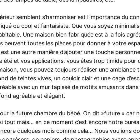
térieur semblent s’harmoniser est l’importance du conf
iqué ou cool et fantaisiste. Que vous soyez minimalist
abitable. Une maison bien fabriquée est à la fois agré
ls peuvent toutes les pièces pour donner à votre espac
 est une autre manière d’ajouter une touche personnel
le été et vos applications. vous êtes trop timide pour
maison, vous pouvez toujours réaliser une ambiance t
nd de teintes vives, un couloir clair et une cage d’es
réable avec un mur tapissé de motifs amusants dans le
afond agréable et élégant.
r la future chambre du bébé. On dit »future » car n
 tout mais… en ce moment c’est encore notre bureau/a
te encore quelques mois comme cela… Nous voulions don
é de trésors, de papiers, de photographies ayant appa