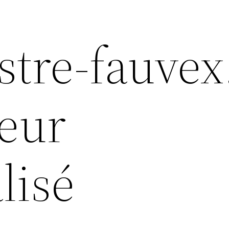
stre-fauvex.
ieur
lisé