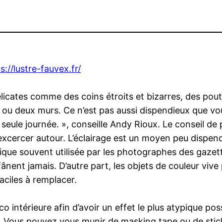
s://lustre-fauvex.fr/
icates comme des coins étroits et bizarres, des pou
 ou deux murs. Ce n’est pas aussi dispendieux que vou
e seule journée. », conseille Andy Rioux. Le conseil de
xcercer autour. L’éclairage est un moyen peu dispendi
nique souvent utilisée par les photographes des gazett
e fânent jamais. D’autre part, les objets de couleur vi
aciles à remplacer.
co intérieure afin d’avoir un effet le plus atypique pos
à. Vous pouvez vous munir de masking tape ou de sti