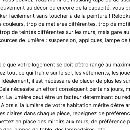
mouvement au décor ou encore de la capacité. vous po
oker facilement sans toucher à de la peinture ! Relook
 couleurs, trop de matières différentes, trop de motif
trop de teintes différentes sur les murs, mais gare au
s sources de lumière : suspension, appliques, lampe de 
niable que votre logement se doit d’être rangé au max
 tout ce qui traîne sur le sol, les vêtements, les joue
Idéalement, il est nécéssaire de placer de plus les su
Cela nécessite un effort conséquent certains jours, mai
er. La lumière peut être un facteur déterminant ou ré
ors si la lumière de votre habitation mérite d’être am
intes claires dans chaque pièce, repeignez de préféren
, mettez en place des miroirs aux murs, de préférence 
e des lampes de table, des lampadaires, etc.