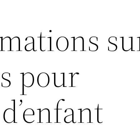
rmations su
rs pour
d’enfant