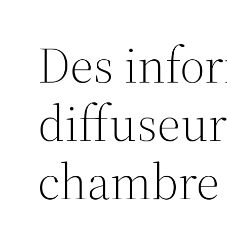
Des info
diffuseu
chambre 