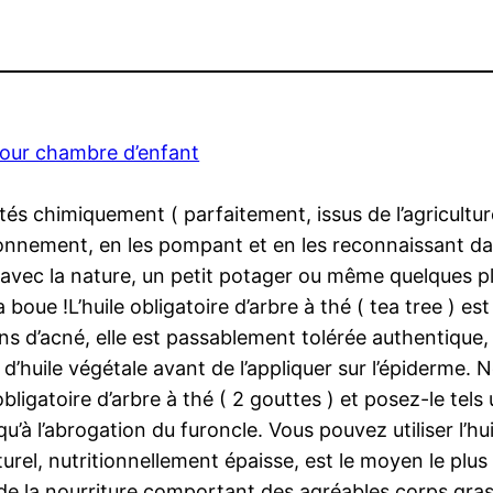
pour chambre d’enfant
ités chimiquement ( parfaitement, issus de l’agricultur
onnement, en les pompant et en les reconnaissant da
e avec la nature, un petit potager ou même quelques 
boue !L’huile obligatoire d’arbre à thé ( tea tree ) es
ns d’acné, elle est passablement tolérée authentique,
d’huile végétale avant de l’appliquer sur l’épiderme. N
bligatoire d’arbre à thé ( 2 gouttes ) et posez-le tels
à l’abrogation du furoncle. Vous pouvez utiliser l’huil
aturel, nutritionnellement épaisse, est le moyen le pl
t de la nourriture comportant des agréables corps gra