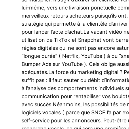
lui-même, vers une livraison ponctuelle comm
merveilleux retours acheteurs puisqu’ils ont
stratégie qui permette à la clientèle d’arriver
pour lancer l’acte d’achat.La vacant vidéo ne
utilisation de TikTok et Snapchat vont barr
régies digitales qui ne sont pas encore sa
“longue durée” ( Netflix, YouTube ) à du “sn
Bumper Ads sur YouTube ). Cela oblige auss
adéquates.La force du marketing digital ? P
suffit pas : il faut sauter du débit d’informa
à l’analyse des comportements individuels s
communication pour rentabiliser vos boulot
avec succès.Néanmoins, les possibilités de r
logiciels vocales ( parce que SNCF l’a par ex
self-service pour les annonceurs. Peut-être 
recherche vocale, ce qui sera une première é