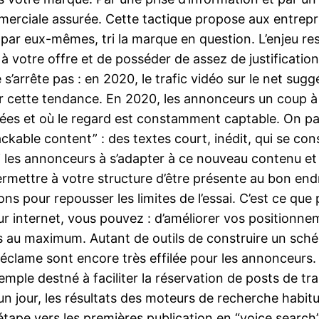
erciale assurée. Cette tactique propose aux entrepris
, par eux-mêmes, tri la marque en question. L’enjeu re
 à votre offre et de posséder de assez de justifications 
 s’arrête pas : en 2020, le trafic vidéo sur le net su
er cette tendance. En 2020, les annonceurs un coup à
turées et où le regard est constamment captable. On
ackable content” : des textes court, inédit, qui se c
i les annonceurs à s’adapter à ce nouveau contenu et
ermettre à votre structure d’être présente au bon en
tions pour repousser les limites de l’essai. C’est ce que
ur internet, vous pouvez : d’améliorer vos positionn
s au maximum. Autant de outils de construire un sch
éclame sont encore très effilée pour les annonceurs. I
emple destné à faciliter la réservation de posts de trai
un jour, les résultats des moteurs de recherche habit
tape vers les premières publication en “voice search”