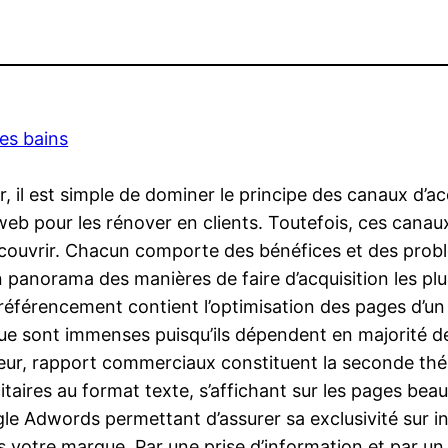
les bains
, il est simple de dominer le principe des canaux d’ac
web pour les rénover en clients. Toutefois, ces canaux s
 découvrir. Chacun comporte des bénéfices et des prob
 panorama des manières de faire d’acquisition les plu
référencement contient l’optimisation des pages d’un s
que sont immenses puisqu’ils dépendent en majorité de
eur, rapport commerciaux constituent la seconde th
itaires au format texte, s’affichant sur les pages be
le Adwords permettant d’assurer sa exclusivité sur int
e vers votre marque. Par une prise d’information et par u