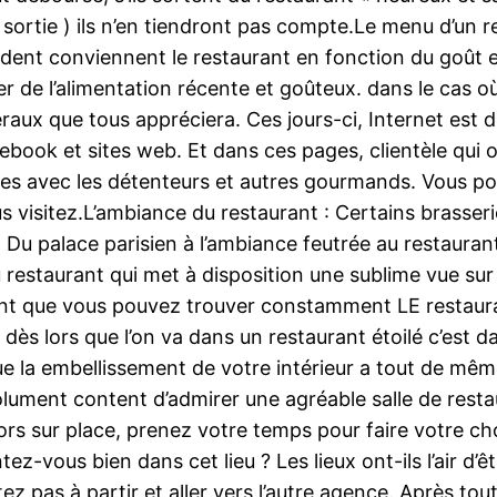
sortie ) ils n’en tiendront pas compte.Le menu d’un r
ent conviennent le restaurant en fonction du goût et 
er de l’alimentation récente et goûteux. dans le cas o
raux que tous appréciera. Ces jours-ci, Internet est 
book et sites web. Et dans ces pages, clientèle qui o
ires avec les détenteurs et autres gourmands. Vous 
us visitez.L’ambiance du restaurant : Certains brasser
. Du palace parisien à l’ambiance feutrée au restauran
u restaurant qui met à disposition une sublime vue sur
ent que vous pouvez trouver constamment LE restaura
ès lors que l’on va dans un restaurant étoilé c’est d
e la embellissement de votre intérieur a tout de même
ument content d’admirer une agréable salle de restau a
ors sur place, prenez votre temps pour faire votre c
ez-vous bien dans cet lieu ? Les lieux ont-ils l’air d
ez pas à partir et aller vers l’autre agence. Après tou