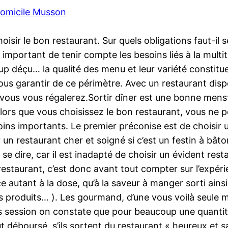
 domicile Musson
isir le bon restaurant. Sur quels obligations faut-il s
t important de tenir compte les besoins liés à la mult
up déçu… la qualité des menu et leur variété constituen
 vous garantir de ce périmètre. Avec un restaurant di
 vous vous régalerez.Sortir dîner est une bonne menstr
s lors que vous choisissez le bon restaurant, vous ne
oins importants. Le premier préconise est de choisir 
ir un restaurant cher et soigné si c’est un festin à bâ
se dire, car il est inadapté de choisir un évident rest
restaurant, c’est donc avant tout compter sur l’expéri
nce autant à la dose, qu’à la saveur à manger sorti ain
s produits… ). Les gourmand, d’une vous voilà seule mo
ers session on constate que pour beaucoup une quantité
t déboursé, s’ils sortent du restaurant « heureux et sat