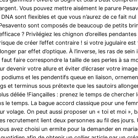
 argent. Vous pouvez mettre aisément le parure Pesave
NA sont flexibles et que vous n’aurez de ce fait nul be
 Pesavento sont composés de beaucoup de petits brin
fficace ? Privilégiez les chignon d’oreilles pendantes 
sque de créer l’effet contraire ! si votre jugulaire est
longer par effet d’optique. À l’inverse, les ras de sei
l faut faire correspondre la taille de ses perles à sa m
ur devenir votre allure et éviter d’écraser votre imag
y podiums et les pendentifs queue en liaison, ornemen
ongs et terminus sous prétexte que les sautoirs allong
us déliée !Fiançailles : prenez le temps de chercher le
 le temps. La bague accord classique pour une femme
ur volage. On peut aussi proposer un « toi et moi », b
es recrutement lient deux personnes au fil des jours. 
ous avez choisi un ermite pour la demander en mariage
quotidien.afin de obtenir un collier article par un cré