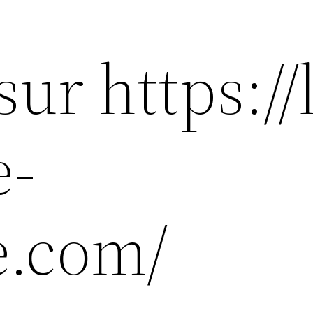
sur https://
e-
e.com/