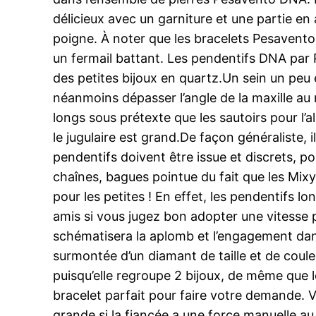
délicieux avec un garniture et une partie en
poigne. À noter que les bracelets Pesavento D
un fermail battant. Les pendentifs DNA par
des petites bijoux en quartz.Un sein un peu e
néanmoins dépasser l’angle de la maxille au ri
longs sous prétexte que les sautoirs pour l’al
le jugulaire est grand.De façon généraliste, i
pendentifs doivent être issue et discrets, po
chaînes, bagues pointue du fait que les Mix
pour les petites ! En effet, les pendentifs l
amis si vous jugez bon adopter une vitesse pl
schématisera la aplomb et l’engagement dans
surmontée d’un diamant de taille et de coule
puisqu’elle regroupe 2 bijoux, de même que l
bracelet parfait pour faire votre demande. V
grande si la fiancée a une force manuelle au 