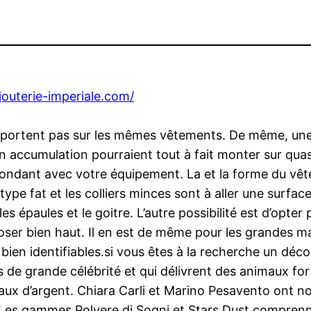
ijouterie-imperiale.com/
 se portent pas sur les mêmes vêtements. De même, un
 accumulation pourraient tout à fait monter sur quasi
espondant avec votre équipement. La et la forme du vê
 type fat et les colliers minces sont à aller une surfa
s épaules et le goitre. L’autre possibilité est d’opte
ser bien haut. Il en est de même pour les grandes man
nt bien identifiables.si vous êtes à la recherche un dé
ts de grande célébrité et qui délivrent des animaux f
maux d’argent. Chiara Carli et Marino Pesavento ont
 Les gammes Polvere di Sogni et Stars Dust compren