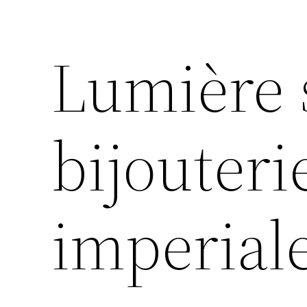
Lumière 
bijouteri
imperial