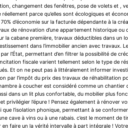
tion, changement des fenêtres, pose de volets et , v
e réellement parce qu’elles sont écologiques et écono
u’à 70% d’économie sur la facturée dépendante à la cr
avaux de rénovation d’une appartement historique ou d’
our la cabane première, travaux déductibles dans un l
vestissement dans l’immobilier ancien avec travaux. L
par l’État, permettant d’en filtrer la possibilité de cr
 l’incitation fiscale varient tellement selon le type de
qués. Et on ne peut pas à littéralement informer inves
par l’impôt du prix des travaux de réhabilitation pou
e chambre à coucher est considéré comme un chantier 
 aussi dans un lit plus confortable, du mobilier plus fo
et privilégier l’épure ! Pensez également à rénover v
i que l’isolation phonique, permettant à se conforme
ne cave à vins ou à une rabais. c’est le moment de ti
r en faire un la vérité intervalle à part intégrale ! Vo