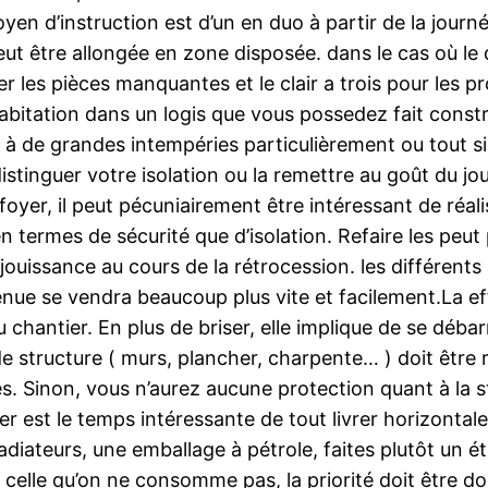
en d’instruction est d’un en duo à partir de la journ
t être allongée en zone disposée. dans le cas où le do
les pièces manquantes et le clair a trois pour les pro
bitation dans un logis que vous possedez fait constru
ite à de grandes intempéries particulièrement ou tout 
istinguer votre isolation ou la remettre au goût du jo
 foyer, il peut pécuniairement être intéressant de réa
 en termes de sécurité que d’isolation. Refaire les peut
ouissance au cours de la rétrocession. les différents 
ue se vendra beaucoup plus vite et facilement.La eff
du chantier. En plus de briser, elle implique de se déba
e structure ( murs, plancher, charpente… ) doit être
es. Sinon, vous n’aurez aucune protection quant à la s
 est le temps intéressante de tout livrer horizontal
diateurs, une emballage à pétrole, faites plutôt un ét
celle qu’on ne consomme pas, la priorité doit être do