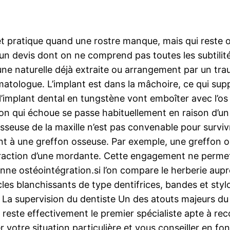
ce et pratique quand une rostre manque, mais qui rest
 un devis dont on ne comprend pas toutes les subtilité
ne naturelle déjà extraite ou arrangement par un tra
matologue. L’implant est dans la mâchoire, ce qui supp
 l’implant dental en tungstène vont emboîter avec l’os
ion qui échoue se passe habituellement en raison d’un
osseuse de la maxille n’est pas convenable pour survivr
nt à une greffon osseuse. Par exemple, une greffon o
xtraction d’une mordante. Cette engagement ne permet 
nne ostéointégration.si l’on compare le herberie auprè
icles blanchissants de type dentifrices, bandes et sty
 La supervision du dentiste Un des atouts majeurs du 
Il reste effectivement le premier spécialiste apte à r
r votre situation particulière et vous conseiller en f