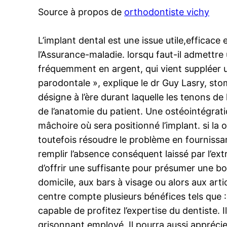
Source à propos de
orthodontiste vichy
L’implant dental est une issue utile,effica
l’Assurance-maladie. lorsqu faut-il admettre
fréquemment en argent, qui vient suppléer u
parodontale », explique le dr Guy Lasry, sto
désigne à l’ère durant laquelle les tenons de
de l’anatomie du patient. Une ostéointégrat
mâchoire où sera positionné l’implant. si la 
toutefois résoudre le problème en fournissa
remplir l’absence conséquent laissé par l’e
d’offrir une suffisante pour présumer une bo
domicile, aux bars à visage ou alors aux art
centre compte plusieurs bénéfices tels que :
capable de profitez l’expertise du dentiste. 
grisonnant employé. Il pourra aussi apprécie