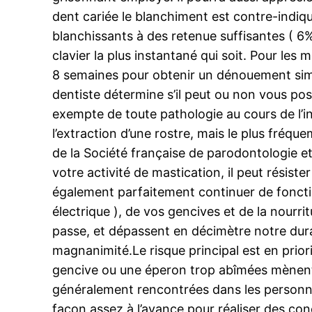
dent cariée le blanchiment est contre-indiqué
blanchissants à des retenue suffisantes ( 6%
clavier la plus instantané qui soit. Pour les
8 semaines pour obtenir un dénouement simila
dentiste détermine s’il peut ou non vous pose
exempte de toute pathologie au cours de l’ins
l’extraction d’une rostre, mais le plus fréqu
de la Société française de parodontologie et 
votre activité de mastication, il peut résist
également parfaitement continuer de foncti
électrique ), de vos gencives et de la nour
passe, et dépassent en décimètre notre dura
magnanimité.Le risque principal est en prior
gencive ou une éperon trop abîmées mènent 
généralement rencontrées dans les personne
façon assez à l’avance pour réaliser des conc