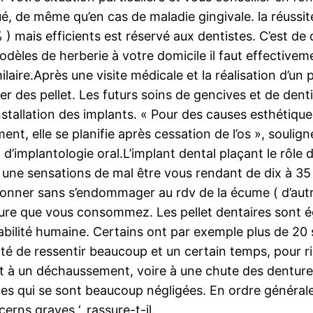
, de même qu’en cas de maladie gingivale. la réussite 
 ) mais efficients est réservé aux dentistes. C’est d
 modèles de herberie à votre domicile il faut effective
ire.Après une visite médicale et la réalisation d’un p
r des pellet. Les futurs soins de gencives et de dentie
tallation des implants. « Pour des causes esthétiques,
ement, elle se planifie après cessation de l’os », soul
d’implantologie oral.L’implant dental plaçant le rôle d
er une sensations de mal être vous rendant de dix à 35
onner sans s’endommager au rdv de la écume ( d’autr
riture que vous consommez. Les pellet dentaires sont 
bilité humaine. Certains ont par exemple plus de 20 
ité de ressentir beaucoup et un certain temps, pour ri
à un déchaussement, voire à une chute des denture. 
s qui se sont beaucoup négligées. En ordre générale,
erns graves ‘, rassure-t-il.