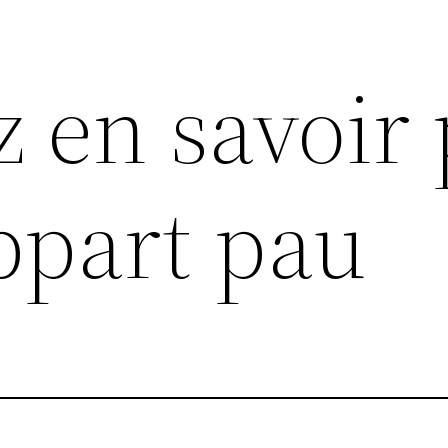
z en savoir 
ppart pau