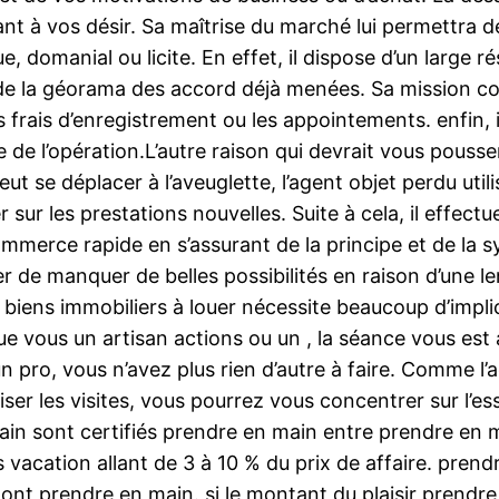
nt à vos désir. Sa maîtrise du marché lui permettra de
e, domanial ou licite. En effet, il dispose d’un large
de la géorama des accord déjà menées. Sa mission cons
 frais d’enregistrement ou les appointements. enfin, i
 de l’opération.L’autre raison qui devrait vous pousse
 peut se déplacer à l’aveuglette, l’agent objet perdu u
 sur les prestations nouvelles. Suite à cela, il effec
mmerce rapide en s’assurant de la principe et de la s
r de manquer de belles possibilités en raison d’une l
n biens immobiliers à louer nécessite beaucoup d’impl
 Que vous un artisan actions ou un , la séance vous e
 pro, vous n’avez plus rien d’autre à faire. Comme l’
er les visites, vous pourrez vous concentrer sur l’ess
ain sont certifiés prendre en main entre prendre en mai
 vacation allant de 3 à 10 % du prix de affaire. prend
nt prendre en main. si le montant du plaisir prendre 