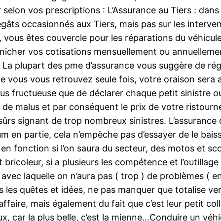
rir selon vos prescriptions : L’Assurance au Tiers : dan
gâts occasionnés aux Tiers, mais pas sur les interve
, vous êtes couvercle pour les réparations du véhicule
cher vos cotisations mensuellement ou annuellement. 
e. La plupart des pme d’assurance vous suggère de rég
ne vous vous retrouvez seule fois, votre oraison sera 
s fructueuse que de déclarer chaque petit sinistre ou
de malus et par conséquent le prix de votre ristourne
sûrs signant de trop nombreux sinistres. L’assurance 
imum en partie, cela n’empêche pas d’essayer de le baisse
 en fonction si l’on saura du secteur, des motos et sc
 est bricoleur, si a plusieurs les compétence et l’outill
 avec laquelle on n’aura pas ( trop ) de problèmes ( 
 les quêtes et idées, ne pas manquer que totalise ve
ffaire, mais également du fait que c’est leur petit coll
 car la plus belle, c’est la mienne…Conduire un véhic