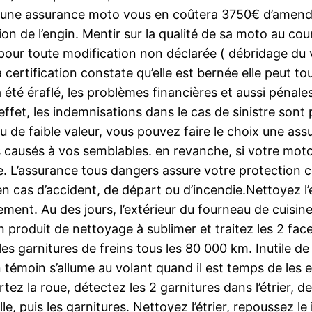
ir une assurance moto vous en coûtera 3750€ d’amen
on de l’engin. Mentir sur la qualité de sa moto au cou
our toute modification non déclarée ( débridage du vé
la certification constate qu’elle est bernée elle peut 
été éraflé, les problèmes financières et aussi pénal
et, les indemnisations dans le cas de sinistre sont pr
u de faible valeur, vous pouvez faire le choix une ass
usés à vos semblables. en revanche, si votre moto e
ile. L’assurance tous dangers assure votre protection
en cas d’accident, de départ ou d’incendie.Nettoyez l’
ment. Au des jours, l’extérieur du fourneau de cuisine
un produit de nettoyage à sublimer et traitez les 2 fa
 les garnitures de freins tous les 80 000 km. Inutile 
 témoin s’allume au volant quand il est temps de les e
tez la roue, détectez les 2 garnitures dans l’étrier, de
e, puis les garnitures. Nettoyez l’étrier, repoussez 