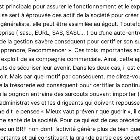
st principale pour assurer le fonctionnement et le ex
rise sert à éprouvée des actif de la société pour créer
néraliste, elle peut être assimilée au égout. Toutefoi
reprise ( sasu, EURL, SAS, SASU… ) ou d’une auto-entrep
 de la gestion s’avère conséquent pour certifier son 
, Apprendre, Recommencer ». Ces trois importantes ac
 exploit de sa compagnie commerciale. Ainsi, cette ap
s de sécuriser leur avenir. Dans les deux cas, il est 
évoir. Mais par quel motif par conséquent, me direz-vous
de la trésorerie est conséquent pour certifier la contin
e la pognon entraine des surcouts pouvant importer ( 
administratives et les dirigeants qui doivent repousse
it le pensée « Mieux vaut prévenir que guérir », il e
e santé de la société. Pour ce qui est de ces précéde
 avec un BRF non dont l’activité génère plus de bien qu
ortants et qui constituent la grande partie des societ