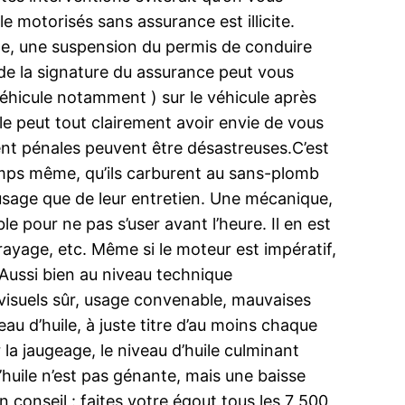
 motorisés sans assurance est illicite.
de, une suspension du permis de conduire
 de la signature du assurance peut vous
éhicule notamment ) sur le véhicule après
lle peut tout clairement avoir envie de vous
ent pénales peuvent être désastreuses.C’est
n temps même, qu’ils carburent au sans-plomb
 usage que de leur entretien. Une mécanique,
e pour ne pas s’user avant l’heure. Il en est
ayage, etc. Même si le moteur est impératif,
. Aussi bien au niveau technique
s visuels sûr, usage convenable, mauvaises
u d’huile, à juste titre d’au moins chaque
 la jaugeage, le niveau d’huile culminant
huile n’est pas génante, mais une baisse
conseil : faites votre égout tous les 7 500,