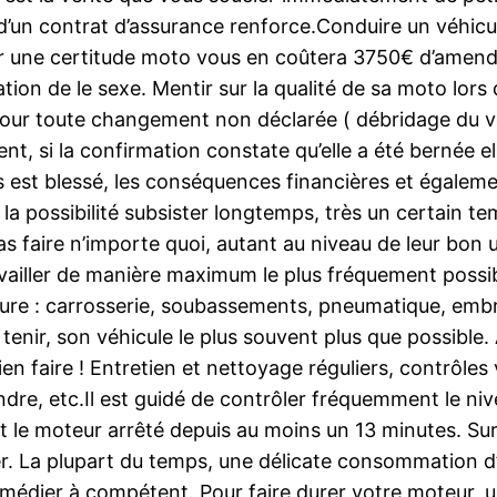
’un contrat d’assurance renforce.Conduire un véhicule
oir une certitude moto vous en coûtera 3750€ d’amen
ion de le sexe. Mentir sur la qualité de sa moto lors
 pour toute changement non déclarée ( débridage du v
nt, si la confirmation constate qu’elle a été bernée e
rs est blessé, les conséquences financières et égalem
ont la possibilité subsister longtemps, très un certai
as faire n’importe quoi, autant au niveau de leur bon
availler de manière maximum le plus fréquement possibl
ure : carrosserie, soubassements, pneumatique, embr
 tenir, son véhicule le plus souvent plus que possible
bien faire ! Entretien et nettoyage réguliers, contrôle
re, etc.Il est guidé de contrôler fréquemment le nivea
et le moteur arrêté depuis au moins un 13 minutes. Sur
. La plupart du temps, une délicate consommation d’
médier à compétent. Pour faire durer votre moteur, un 