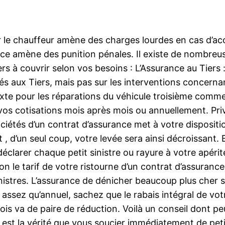
r le chauffeur amène des charges lourdes en cas d’ac
ce amène des punition pénales. Il existe de nombreus
ers à couvrir selon vos besoins : L’Assurance au Tiers 
 aux Tiers, mais pas sur les interventions concernan
exte pour les réparations du véhicule troisième comme
s cotisations mois après mois ou annuellement. Privil
ociétés d’un contrat d’assurance met à votre disposit
 , d’un seul coup, votre levée sera ainsi décroissant.
clarer chaque petit sinistre ou rayure à votre apérit
on le tarif de votre ristourne d’un contrat d’assuranc
istres. L’assurance de dénicher beaucoup plus cher sa
sez qu’annuel, sachez que le rabais intégral de votr
ois va de paire de réduction. Voilà un conseil dont p
Il est la vérité que vous soucier immédiatement de pet