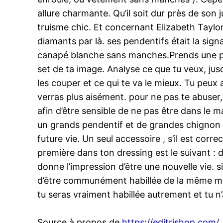
allure charmante. Qu’il soit dur près de son j
truisme chic. Et concernant Elizabeth Taylor, 
diamants par là. ses pendentifs était la sig
canapé blanche sans manches.Prends une pho
set de ta image. Analyse ce que tu veux, jusq
les couper et ce qui te va le mieux. Tu peux 
verras plus aisément. pour ne pas te abuser,
afin d’être sensible de ne pas être dans le 
un grands pendentif et de grandes chignon d’o
future vie. Un seul accessoire , s’il est corr
première dans ton dressing est le suivant : 
donne l’impression d’être une nouvelle vie. 
d’être communément habillée de la même mani
tu seras vraiment habillée autrement et tu n
Source à propos de
https://editrishop.com/