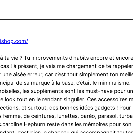
trishop.com/
 ta vie ? Tu improvements d’habits encore et encore 
as ! à présent, je vais me chargement de te rappeler 
t une aisée erreur, car c’est tout simplement ton meil
ncipal de sa marque à la base, c’était le minimalisme.
iselles, les suppléments sont les must-have pour une 
nt le look tout en le rendant singulier. Ces accessoir
ections, et surtout, des bonnes idées gadgets ! Pour E
emme, de ceintures, lunettes, paréo, parasol, turban,
es.caroline Hepburn reste dans les mémoires pour son 
nt, c’est bien le chapeau qui accompagnait toutes ses