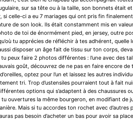
ugulaire, sur sa tête ou à la taille, son bonnets était e
si celle-ci a eu 7 mariages qui ont pris fin finalement
nature de son look. Ils était constamment mis en vale
to de toi de énormément pied, en jersey, outre pos
u’où tu apprécies de réfléchir à tes adhérent, quelle 
aussi disposer un âge fait de tissu sur ton corps, devan
 tu peux faire 2 photos différentes : l’une avec des t
mauvais goût, découvrez de ne pas en faire encore de 
reilles, optez pour l’un et laissez les autres individ
ectement tri. Trop d’ustensiles pourraient tout à fait 
différentes options qui s’adaptent à des chaussures ou
si tu ouvertures la même bourgeron, en modifiant de j
ère. Mais si tu accordes ton rochet avec d’autres pos
’auras pas besoin d’acheter un bas pour avoir sa plac