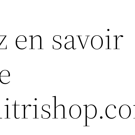
z en savoir
e
ditrishop.c