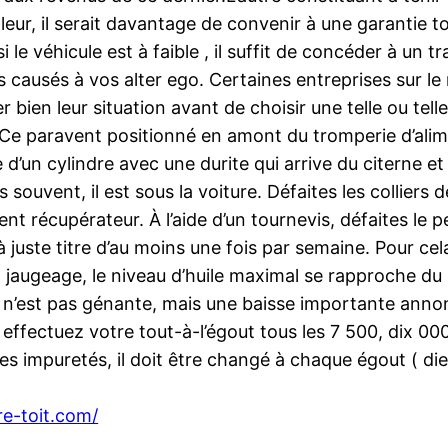
eur, il serait davantage de convenir à une garantie t
si le véhicule est à faible , il suffit de concéder à un 
s causés à vos alter ego. Certaines entreprises sur l
er bien leur situation avant de choisir une telle ou tell
Ce paravent positionné en amont du tromperie d’ali
d’un cylindre avec une durite qui arrive du citerne et
s souvent, il est sous la voiture. Défaites les colliers d
nt récupérateur. À l’aide d’un tournevis, défaites le p
à juste titre d’au moins une fois par semaine. Pour cela,
a jaugeage, le niveau d’huile maximal se rapproche du
 n’est pas génante, mais une baisse importante annon
effectuez votre tout-à-l’égout tous les 7 500, dix 00
 les impuretés, il doit être changé à chaque égout ( di
re-toit.com/