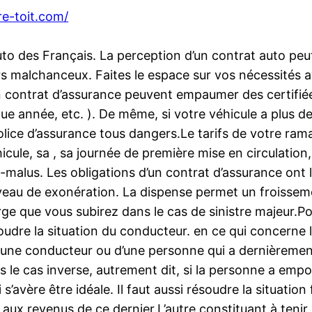
re-toit.com/
uto des Français. La perception d’un contrat auto p
rs malchanceux. Faites le espace sur vos nécessités a
un contrat d’assurance peuvent empaumer des certifié
 année, etc. ). De même, si votre véhicule a plus de 
olice d’assurance tous dangers.Le tarifs de votre r
ule, sa , sa journée de première mise en circulation, 
-malus. Les obligations d’un contrat d’assurance ont l
niveau de exonération. La dispense permet un froissem
rge que vous subirez dans le cas de sinistre majeur.Po
oudre la situation du conducteur. en ce qui concerne la
n jeune conducteur ou d’une personne qui a dernièrement 
ns le cas inverse, autrement dit, si la personne a emp
s’avère être idéale. Il faut aussi résoudre la situation 
ux revenus de ce dernier.L’autre constituant à tenir e