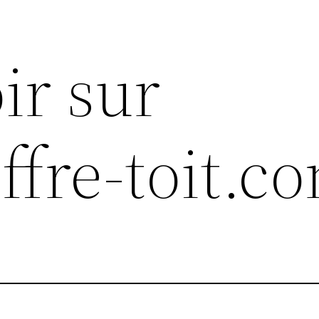
ir sur
offre-toit.c