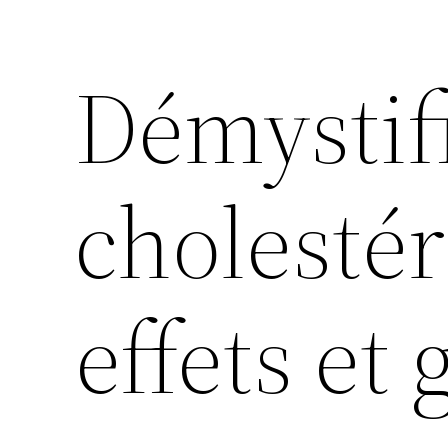
Démystifi
cholestér
effets et 