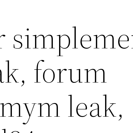
r simpleme
ak, forum
, mym leak,