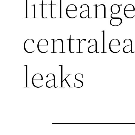
littleange
centralea
leaks