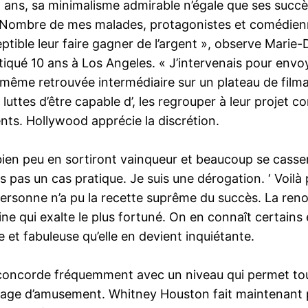
 ans, sa minimalisme admirable n’égale que ses succès
 Nombre de mes malades, protagonistes et comédienne
ceptible leur faire gagner de l’argent », observe Mari
atiqué 10 ans à Los Angeles. « J’intervenais pour env
est même retrouvée intermédiaire sur un plateau de fi
les luttes d’être capable d’, les regrouper à leur pro
nts. Hollywood apprécie la discrétion.
, bien peu en sortiront vainqueur et beaucoup se casse
is pas un cas pratique. Je suis une dérogation. ‘ Voi
 personne n’a pu la recette suprême du succès. La reno
ine qui exalte le plus fortuné. On en connaît certain
 et fabuleuse qu’elle en devient inquiétante.
concorde fréquemment avec un niveau qui permet tout
 gage d’amusement. Whitney Houston fait maintenant p