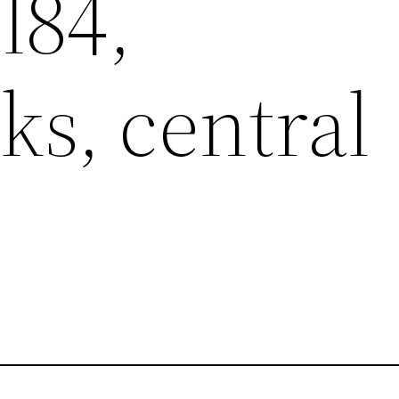
l84,
ks, central