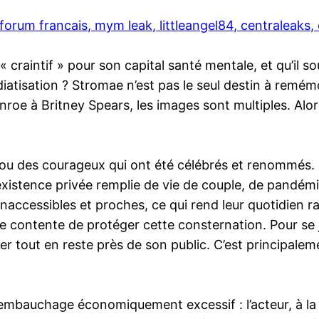
forum francais, mym leak, littleangel84, centraleaks, 
raintif » pour son capital santé mentale, et qu’il sou
atisation ? Stromae n’est pas le seul destin à remémo
roe à Britney Spears, les images sont multiples. Alors 
u des courageux qui ont été célébrés et renommés. En 
’existence privée remplie de vie de couple, de pandém
ccessibles et proches, ce qui rend leur quotidien ravi
se contente de protéger cette consternation. Pour se j
ler tout en reste près de son public. C’est principal
embauchage économiquement excessif : l’acteur, à la