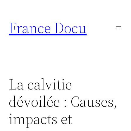
Aller
au
France Docu
contenu
La calvitie
dévoilée : Causes,
impacts et