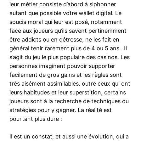
leur métier consiste d’abord à siphonner
autant que possible votre wallet digital. Le
soucis moral qui leur est posé, notamment
face aux joueurs qu’ils savent pertinemment
être addicts ou en détresse, ne les fait en
général tenir rarement plus de 4 ou 5 ans…Il
s’agit du jeu le plus populaire des casinos. Les
personnes imaginent pouvoir supporter
facilement de gros gains et les règles sont
très aisément assimilables. outre ceux qui ont
leurs habitudes et leur superstition, certains
joueurs sont à la recherche de techniques ou
stratégies pour y gagner. La réalité est
pourtant plus dure :
Il est un constat, et aussi une évolution, qui a