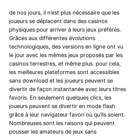
de nos jours, il n’est plus nécessaire que les
joueurs se déplacent dans des casinos
physiques pour arriver à leurs jeux préférés.
Grâces aux différentes évolutions
technologiques, des versions en ligne ont vu
le jour avec les mêmes jeux proposés par les
casinos terrestres, et même plus. pour cela,
les meilleures plateformes sont accessibles
sans download et les joueurs peuvent se
divertir de façon instantanée avec leurs titres
favoris. En seulement quelques clics, les
joueurs peuvent se divertir en mode flash
grâce à leur navigateur favori où qu’ils soient.
Nombreuses sont les raisons qui peuvent
pousser les amateurs de jeux sans