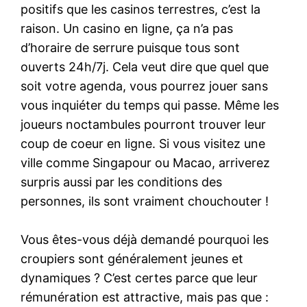
positifs que les casinos terrestres, c’est la
raison. Un casino en ligne, ça n’a pas
d’horaire de serrure puisque tous sont
ouverts 24h/7j. Cela veut dire que quel que
soit votre agenda, vous pourrez jouer sans
vous inquiéter du temps qui passe. Même les
joueurs noctambules pourront trouver leur
coup de coeur en ligne. Si vous visitez une
ville comme Singapour ou Macao, arriverez
surpris aussi par les conditions des
personnes, ils sont vraiment chouchouter !
Vous êtes-vous déjà demandé pourquoi les
croupiers sont généralement jeunes et
dynamiques ? C’est certes parce que leur
rémunération est attractive, mais pas que :