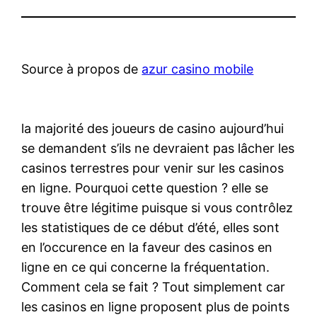
Source à propos de
azur casino mobile
la majorité des joueurs de casino aujourd’hui
se demandent s’ils ne devraient pas lâcher les
casinos terrestres pour venir sur les casinos
en ligne. Pourquoi cette question ? elle se
trouve être légitime puisque si vous contrôlez
les statistiques de ce début d’été, elles sont
en l’occurence en la faveur des casinos en
ligne en ce qui concerne la fréquentation.
Comment cela se fait ? Tout simplement car
les casinos en ligne proposent plus de points