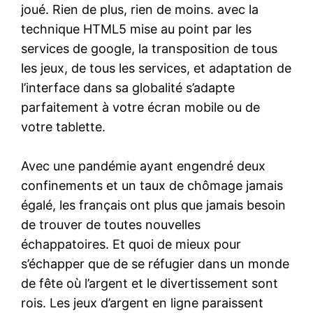
joué. Rien de plus, rien de moins. avec la
technique HTML5 mise au point par les
services de google, la transposition de tous
les jeux, de tous les services, et adaptation de
l’interface dans sa globalité s’adapte
parfaitement à votre écran mobile ou de
votre tablette.
Avec une pandémie ayant engendré deux
confinements et un taux de chômage jamais
égalé, les français ont plus que jamais besoin
de trouver de toutes nouvelles
échappatoires. Et quoi de mieux pour
s’échapper que de se réfugier dans un monde
de fête où l’argent et le divertissement sont
rois. Les jeux d’argent en ligne paraissent