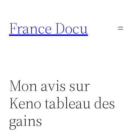
Aller
au
France Docu
contenu
Mon avis sur
Keno tableau des
gains