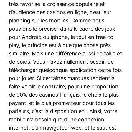
très favorisé la croissance populaire et
d’audience des casinos en ligne, c’est leur
planning sur les mobiles. Comme nous
pouvions le préciser dans le cadre des jeux
pour Android ou iphone, le tout en free-to-
play, le principe est à quelque chose près
similaire. Mais une différence aussi de taille et
de poids. Vous n’avez nullement besoin de
télécharger quelconque application cette fois
pour jouer. Si certaines marques tendent à
faire valoir le contraire, pour une proportion
de 90% des casinos français, le choix le plus
payant, et le plus prometteur pour tous les
parieurs, c’est la disposition en . Ainsi, votre
mobile n’a besoin que d’une connexion
internet, d’un navigateur web, et le saut est