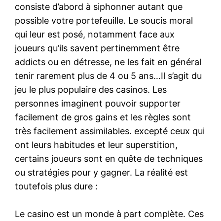
consiste d’abord à siphonner autant que
possible votre portefeuille. Le soucis moral
qui leur est posé, notamment face aux
joueurs qu’ils savent pertinemment être
addicts ou en détresse, ne les fait en général
tenir rarement plus de 4 ou 5 ans…Il s’agit du
jeu le plus populaire des casinos. Les
personnes imaginent pouvoir supporter
facilement de gros gains et les règles sont
très facilement assimilables. excepté ceux qui
ont leurs habitudes et leur superstition,
certains joueurs sont en quête de techniques
ou stratégies pour y gagner. La réalité est
toutefois plus dure :
Le casino est un monde à part complète. Ces