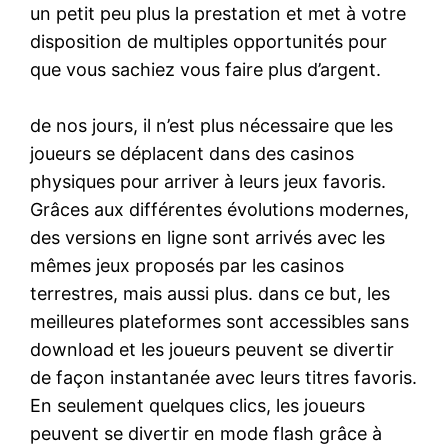
un petit peu plus la prestation et met à votre
disposition de multiples opportunités pour
que vous sachiez vous faire plus d’argent.
de nos jours, il n’est plus nécessaire que les
joueurs se déplacent dans des casinos
physiques pour arriver à leurs jeux favoris.
Grâces aux différentes évolutions modernes,
des versions en ligne sont arrivés avec les
mêmes jeux proposés par les casinos
terrestres, mais aussi plus. dans ce but, les
meilleures plateformes sont accessibles sans
download et les joueurs peuvent se divertir
de façon instantanée avec leurs titres favoris.
En seulement quelques clics, les joueurs
peuvent se divertir en mode flash grâce à