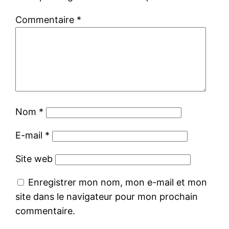
Commentaire
*
Nom
*
E-mail
*
Site web
Enregistrer mon nom, mon e-mail et mon
site dans le navigateur pour mon prochain
commentaire.