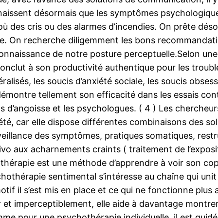
naissent désormais que les symptômes psychologiques 
où des cris ou des alarmes d’incendies. On prête déso
. On recherche diligemment les bons recommandations,
aissance de notre posture perceptuelle.Selon une ac
clut à son productivité authentique pour les troubles 
ralisés, les soucis d’anxiété sociale, les soucis obses
émontre tellement son efficacité dans les essais con
ints d’angoisse et les psychologues. ( 4 ) Les cherch
iété, car elle dispose différentes combinaisons des so
urveillance des symptômes, pratiques somatiques, rest
vivo aux acharnements craints ( traitement de l’exposi
 thérapie est une méthode d’apprendre à voir son copa
psychothérapie sentimental s’intéresse au chaîne qui uni
f il s’est mis en place et ce qui ne fonctionne plus au
et imperceptiblement, elle aide à davantage montrer s
e pour une psychothérapie individuelle, il est guidé d