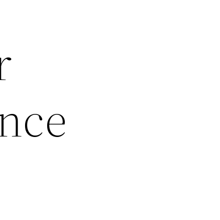
r
ance