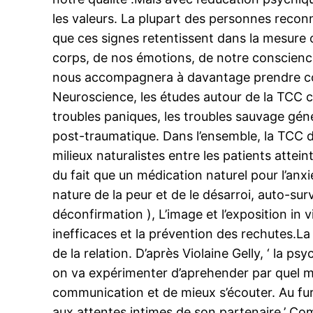
les valeurs. La plupart des personnes recon
que ces signes retentissent dans la mesure 
corps, de nos émotions, de notre conscience
nous accompagnera à davantage prendre conn
Neuroscience, les études autour de la TCC con
troubles paniques, les troubles sauvage géné
post-traumatique. Dans l’ensemble, la TCC d
milieux naturalistes entre les patients atte
du fait que un médication naturel pour l’anx
nature de la peur et de le désarroi, auto-s
déconfirmation ), L’image et l’exposition in 
inefficaces et la prévention des rechutes.La
de la relation. D’après Violaine Gelly, ‘ la 
on va expérimenter d’aprehender par quel moti
communication et de mieux s’écouter. Au fur 
aux attentes intimes de son partenaire.’ Comm