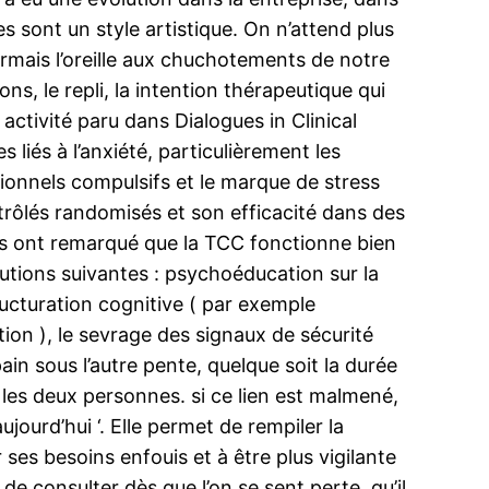
sont un style artistique. On n’attend plus
rmais l’oreille aux chuchotements de notre
 le repli, la intention thérapeutique qui
tivité paru dans Dialogues in Clinical
liés à l’anxiété, particulièrement les
sionnels compulsifs et le marque de stress
trôlés randomisés et son efficacité dans des
eurs ont remarqué que la TCC fonctionne bien
lutions suivantes : psychoéducation sur la
ructuration cognitive ( par exemple
tion ), le sevrage des signaux de sécurité
in sous l’autre pente, quelque soit la durée
t les deux personnes. si ce lien est malmené,
jourd’hui ‘. Elle permet de rempiler la
es besoins enfouis et à être plus vigilante
e consulter dès que l’on se sent perte, qu’il