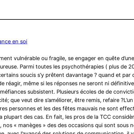
ance en soi
ement vulnérable ou fragile, se engager en quête d’u
euse. Parmi toutes les psychothérapies ( plus de 200
certains soucis s’y prêtent davantage ? quand et par q
de réagir, même si les réponses ne seront ni définitiv
éfiances subsistent. Plusieurs écoles de de conviction
té; que veut dire s’améliorer, être remis, refaire ?L’u
utres personnes et les des fêtes mauvais ne sont eff
lupart des cas. En fait, les pros de la TCC considèren
 nos « manèges » des des occasions qui sont sous no
ue, avec l’avancé des solutions de communication, il y