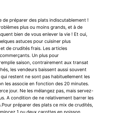
e de préparer des plats indiscutablement !
roblèmes plus ou moins grands, et à de
uent bien de vous enlever la vie ! Et oui,
quelques astuces pour cuisiner plus
t de crudités frais. Les articles
des commerçants. Un plus pour
remplie saison, contrairement aux transat
chés, les vendeurs baissent aussi souvent
 qui restent ne sont pas habituellement les
n les associe en fonction des 20 minutes.
erce jour. Ne les mélangez pas, mais servez-
us. A condition de ne relativement barrer les
s.Pour préparer des plats ce mix de crudités,
 émincez 1 ou deux carottes en poisson,