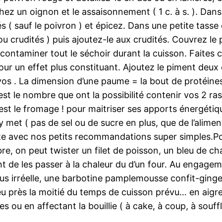
ez un oignon et le assaisonnement ( 1 c. à s. ). Dan
ités ( sauf le poivron ) et épicez. Dans une petite tass
crudités ) puis ajoutez-le aux crudités. Couvrez le p
 contaminer tout le séchoir durant la cuisson. Faites
pour un effet plus constituant. Ajoutez le piment deu
vos . La dimension d’une paume = la bout de protéines
c’est le nombre que ont la possibilité contenir vos 2 
c’est le fromage ! pour maitriser ses apports énergétiq
 y met ( pas de sel ou de sucre en plus, que de l’alime
iste avec nos petits recommandations super simples.P
e, on peut twister un filet de poisson, un bleu de ch
vant de les passer à la chaleur du d’un four. Au engag
lus irréelle, une barbotine pamplemousse confit-ging
u près la moitié du temps de cuisson prévu… en aigre
tes ou en affectant la bouillie ( à cake, à coup, à so