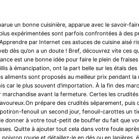
rue un bonne cuisinière, apparue avec le savoir-fair
 plus expérimentées sont parfois confrontées à des p
prendre par Internet ces astuces de cuisine aisé risq
le web dès qu’on a un doute ! Bref, découvrez vite ces 
nce est une bonne idée pour faire le plein de fraises e
illis à émancipation, ont la part belle sur les étals 
s aliments sont proposés au meilleur prix pendant la 
is car le plus souvent d’importation. À la fin des mar
ur marchandise avant la fermeture. Certes les crudités
savoureux.On prépare des crudités séparement, puis o
otiron-fenouil un second jour, fenouil-carottes un ti
de donner à votre tout-petit de bouffer du fait que vo
sses. Quitte à ajouter tout cela dans votre foule aprè
 poivron rouge et détaillez-le en dés ou en lanières,