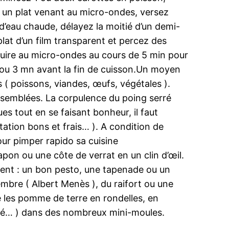
s un plat venant au micro-ondes, versez
e d’eau chaude, délayez la moitié d’un demi-
lat d’un film transparent et percez des
 cuire au micro-ondes au cours de 5 min pour
x ou 3 mn avant la fin de cuisson.Un moyen
 ( poissons, viandes, œufs, végétales ).
rassemblées. La corpulence du poing serré
ues tout en se faisant bonheur, il faut
ntation bons et frais… ). A condition de
our pimper rapido sa cuisine
apon ou une côte de verrat en un clin d’œil.
ement : un bon pesto, une tapenade ou un
embre ( Albert Menès ), du raifort ou une
 les pomme de terre en rondelles, en
ufflé… ) dans des nombreux mini-moules.