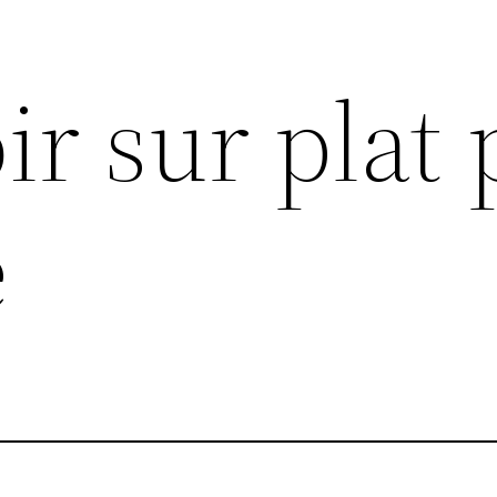
ir sur plat 
é