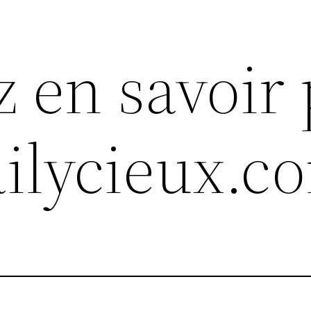
z en savoir 
ailycieux.c