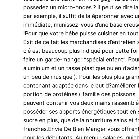
possedez un micro-ondes ? Il peut se dire l
par exemple, il suffit de la éperonner ave
immédiate, munissez-vous d’une base creuse,
!Pour que votre bébé puisse cuisiner en toute
Exit de ce fait les marchandises d’entretien 
clé est beaucoup plus indiqué pour cette f
faire un garde-manger “spécial enfant”. Pour
aluminium et un tasse plastique ou en d’acie
un peu de musique ). Pour les plus plus gran
contenant adaptée dans le but d?améliorer l
portion de protéines ( famille des poissons, 
peuvent contenir vos deux mains rassemblées. 
posséder ses apports énergétiques tout en se 
sucre en plus, que de la nourriture sains et 
franches.Envie De Bien Manger vous offrent l
pour les débutants. Au menu : salades, quic