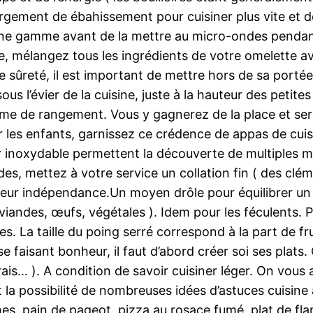
argement de ébahissement pour cuisiner plus vite et 
c une gamme avant de la mettre au micro-ondes penda
 mélangez tous les ingrédients de votre omelette ave
 sûreté, il est important de mettre hors de sa portée 
sous l’évier de la cuisine, juste à la hauteur des pet
orme de rangement. Vous y gagnerez de la place et s
 les enfants, garnissez ce crédence de appas de cuisi
r inoxydable permettent la découverte de multiples ma
des, mettez à votre service un collation fin ( des clé
eur indépendance.Un moyen drôle pour équilibrer un d
viandes, œufs, végétales ). Idem pour les féculents. Po
La taille du poing serré correspond à la part de fruit
faisant bonheur, il faut d’abord créer soi ses plats. 
frais… ). A condition de savoir cuisiner léger. On vous
a possibilité de nombreuses idées d’astuces cuisine a
hes, pain de pageot, pizza au rosace fumé, plat de f