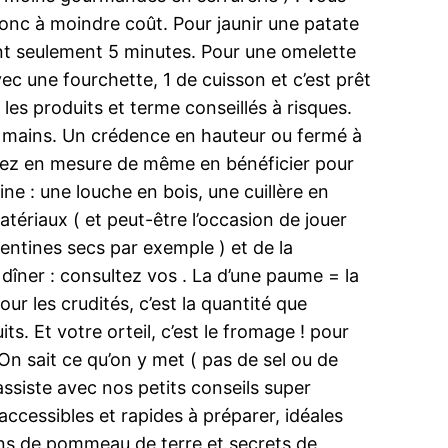
donc à moindre coût. Pour jaunir une patate
nt seulement 5 minutes. Pour une omelette
c une fourchette, 1 de cuisson et c’est prêt
les produits et terme conseillés à risques.
ites mains. Un crédence en hauteur ou fermé à
erez en mesure de même en bénéficier pour
ne : une louche en bois, une cuillère en
tériaux ( et peut-être l’occasion de jouer
mentines secs par exemple ) et de la
îner : consultez vos . La d’une paume = la
ur les crudités, c’est la quantité que
s. Et votre orteil, c’est le fromage ! pour
On sait ce qu’on y met ( pas de sel ou de
 assiste avec nos petits conseils super
ccessibles et rapides à préparer, idéales
lans de pommeau de terre et secrets de