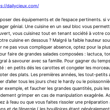
s://dailycieux.com/
sposer des équipements et de l’espace pertinents. si v
er génial. Une cuisine en un seul bloc vous permettra
uvert, vous cuisinez tout en tenant société à votre c
otre cuisine en dessous ? Malgré la faible hauteur so
r ne pas vous compliquer absence, optez pour la plu
ur faire de grandes salades composées : lactuca, to
tégral à savourer avec sa famille. Pour gagner du tem
 : en petits dés les carottes et congeler les morceaux
joter des plats. Les premières années, les tout-petits
r d’aller tous les jours chez le hardy ou le poissonnière
 exemple, et faucher les grandes quantités, puis les 
pidement grimper en cas de manipulation exagérée. Ad
nez à l’eau ou que vous faites rissoler une préparation 
 et de l’énergie ( les bouilloires étant généralemen