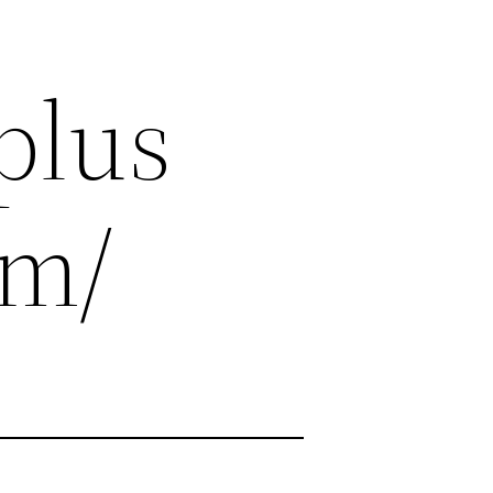
plus
om/