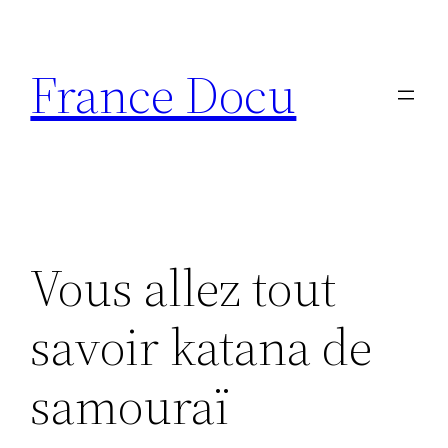
Aller
au
France Docu
contenu
Vous allez tout
savoir katana de
samouraï