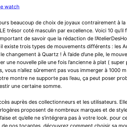
ple watch
ours beaucoup de choix de joyaux contrairement à la
trésor coté masculin par excellence. Voici 10 qu’il f
st important de savoir que la rédaction de l’AtelierDe
l existe trois types de mouvements différents : les A
 le changement à Quartz ! À l’aide d’une pile, le mouv
yer une nouvelle pile une fois l’ancienne à plat ( super
es, vous n’allez sûrement pas vous immerger à 1000
otre montre ne supporte pas l’eau, ça peut poser pr
vestir une certaine somme.
ès auprès des collectionneurs et les utilisateurs. Elle 
horlogères proposent de nombreux marques et de styl
se et qu’elle ne s’intégrera pas à votre look. pour ce fa
x de nos tocantes, découvrez comment choisir sa mon