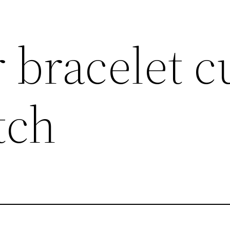
 bracelet c
tch