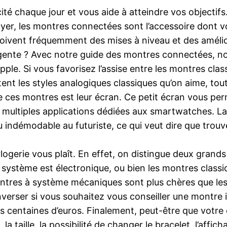
acité chaque jour et vous aide à atteindre vos objecti
foyer, les montres connectées sont l’accessoire dont 
oivent fréquemment des mises à niveau et des améli
igente ? Avec notre guide des montres connectées, n
 apple. Si vous favorisez l’assise entre les montres cla
ent les styles analogiques classiques qu’on aime, to
de ces montres est leur écran. Ce petit écran vous p
e multiples applications dédiées aux smartwatches. L
indémodable au futuriste, ce qui veut dire que trouver 
horlogerie vous plaît. En effet, on distingue deux gran
 le système est électronique, ou bien les montres clas
tres à système mécaniques sont plus chères que les
verser si vous souhaitez vous conseiller une montre i
s centaines d’euros. Finalement, peut-être que votre c
a taille, la possibilité de changer le bracelet, l’affic